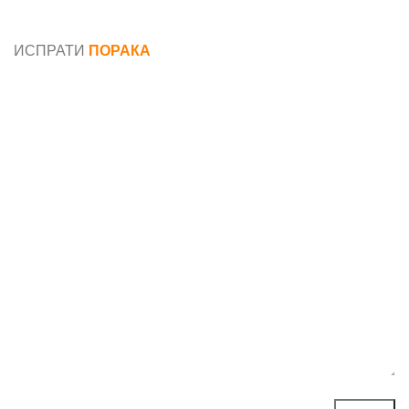
Општи услови и политика за заштита на лични
податоци
ИСПРАТИ
ПОРАКА
Име*
Е-маил*
Порака*