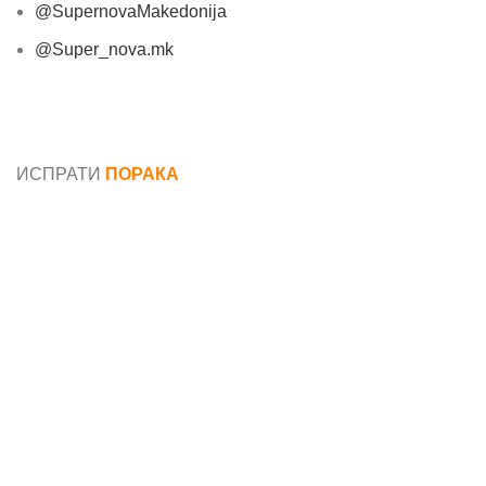
@SupernovaMakedonija
@Super_nova.mk
Општи услови и политика за заштита на лични
податоци
ИСПРАТИ
ПОРАКА
Име*
Е-маил*
Порака*