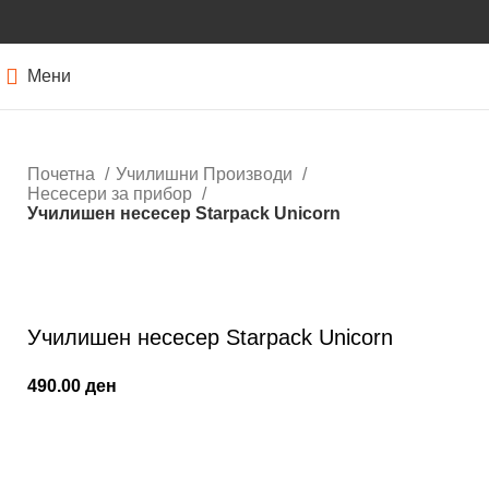
Мени
Почетна
Училишни Производи
Несесери за прибор
Училишен несесер Starpack Unicorn
Кликнете за зголемување
Училишен несесер Starpack Unicorn
490.00
ден