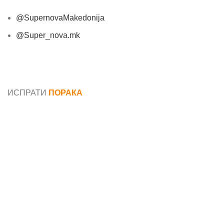
@SupernovaMakedonija
@Super_nova.mk
Општи услови и политика за заштита на лични
податоци
ИСПРАТИ
ПОРАКА
Име*
Е-маил*
Порака*