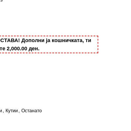
АВА! Дополни ја кошничката, ти
ште
2,000.00
ден
.
и
,
Кутии
,
Останато