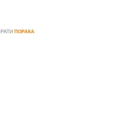
ПРАТИ
ПОРАКА
*
аил*
ака*