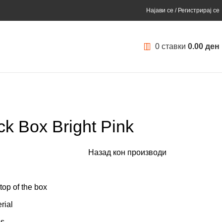
Најави се / Регистрирај се
0
ставки
0.00
ден
k Box Bright Pink
Назад кон производи
top of the box
rial
es