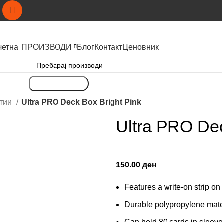
четна
ПРОИЗВОДИ
Блог
Контакт
Ценовник
Пребарување
утии
Ultra PRO Deck Box Bright Pink
Ultra PRO Dec
150.00
ден
Features a write-on strip on 
Durable polypropylene mate
Can hold 80 cards in sleev