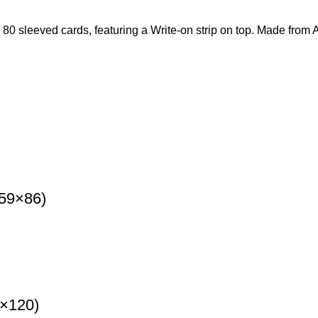
 80 sleeved cards, featuring a Write-on strip on top. Made from 
59×86)
0×120)