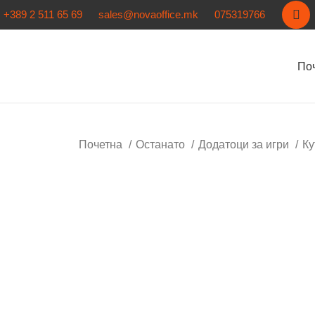
+389 2 511 65 69
sales@novaoffice.mk
075319766
По
Почетна
Останато
Додатоци за игри
К
Нема залиха
Кликнете за зголемување