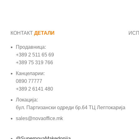
КОНТАКТ
ДЕТАЛИ
ИС
Продавница:
Име
+389 2 511 65 69
+389 75 319 766
Е-м
Канцеларии:
0890 77777
Пор
+389 2 6141 480
Локација:
бул. Партизански одреди бр.64 ТЦ Лептокарија
sales@novaoffice.mk
@SupernovaMakedonija