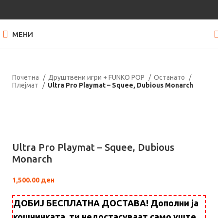
МЕНИ
Почетна
Друштвени игри + FUNKO POP
Останато
Плејмат
Ultra Pro Playmat – Squee, Dubious Monarch
Нема залиха
Кликнете за зголемување
Ultra Pro Playmat – Squee, Dubious
Monarch
1,500.00
ден
ДОБИЈ БЕСПЛАТНА ДОСТАВА! Дополни ја
кошничката, ти недостасуваат само уште