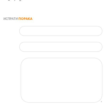
Општи услови и политика за заштита на лични податоци
ИСПРАТИ
ПОРАКА
Име*
Е-маил*
Порака*