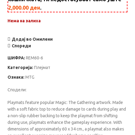
2,000.00
ден
.
Нема на залиха
Додај во Омилени
Спореди
ШИФРА:
REM60-6
Категорија:
Плејмат
Ознака:
MTG
Сподели:
Playmats feature popular Magic: The Gathering artwork. Made
with a soft fabric top to reduce damage to cards during play and
a non-slip rubber backing to keep the playmat from shifting
during use, playmats enhance the gameplay experience. With
dimensions of approximately 60 x 34 cm., a playmat also makes