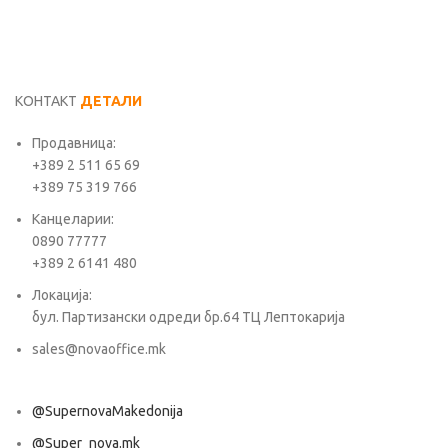
КОНТАКТ
ДЕТАЛИ
Продавница:
+389 2 511 65 69
+389 75 319 766
Канцеларии:
0890 77777
+389 2 6141 480
Локација:
бул. Партизански одреди бр.64 ТЦ Лептокарија
sales@novaoffice.mk
@SupernovaMakedonija
@Super_nova.mk