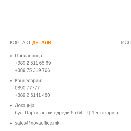
КОНТАКТ
ДЕТАЛИ
ИС
Продавница:
Име
+389 2 511 65 69
+389 75 319 766
Е-м
Канцеларии:
0890 77777
Пор
+389 2 6141 480
Локација:
бул. Партизански одреди бр.64 ТЦ Лептокарија
sales@novaoffice.mk