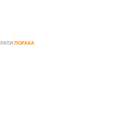
ПРАТИ
ПОРАКА
*
аил*
ака*