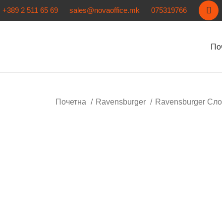
+389 2 511 65 69
sales@novaoffice.mk
075319766
По
Почетна
Ravensburger
Ravensburger Сл
Кликнете за зголемување