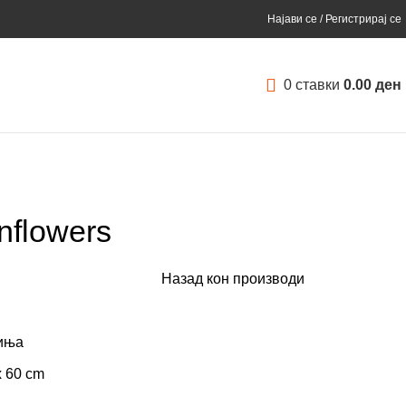
Најави се / Регистрирај се
0
ставки
0.00
ден
nflowers
Назад кон производи
чиња
x 60 cm