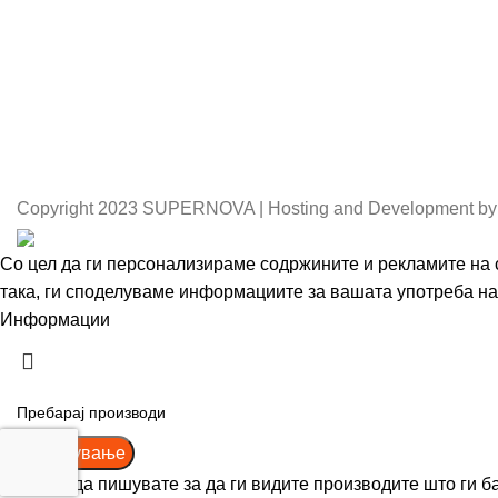
Copyright
2023 SUPERNOVA | Hosting and Development by
Со цел да ги персонализираме содржините и рекламите на с
така, ги споделуваме информациите за вашата употреба на 
Информации
Се согласувам
Пребарување
Почнете да пишувате за да ги видите производите што ги б