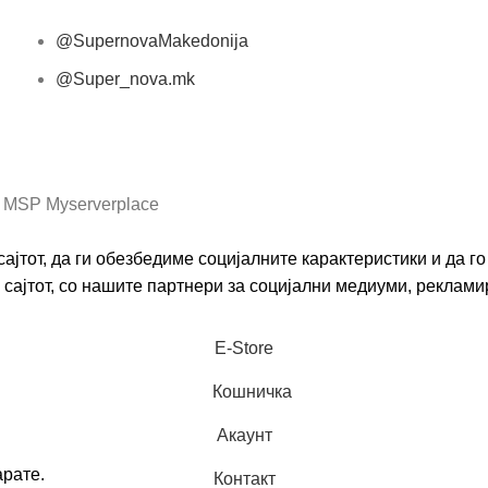
@SupernovaMakedonija
@Super_nova.mk
Општи услови и политика за заштита на лични
податоци
 MSP Myserverplace
ајтот, да ги обезбедиме социјалните карактеристики и да 
сајтот, со нашите партнери за социјални медиуми, реклами
Е-Store
Кошничка
Акаунт
арате.
Контакт