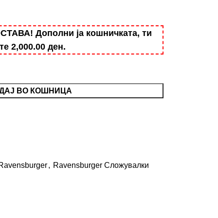
АВА! Дополни ја кошничката, ти
ште
2,000.00
ден
.
ДАЈ ВО КОШНИЦА
Ravensburger
,
Ravensburger Сложувалки