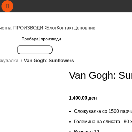
четна
ПРОИЗВОДИ
Блог
Контакт
Ценовник
Пребарување
ожувалки
Van Gogh: Sunflowers
Van Gogh: Su
1,490.00
ден
Сложувалка со 1500 пар
Големина на сликата : 80 
Возраст: 12 +