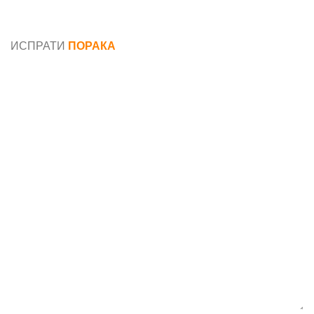
Општи услови и политика за заштита на лични
податоци
ИСПРАТИ
ПОРАКА
Име*
Е-маил*
Порака*