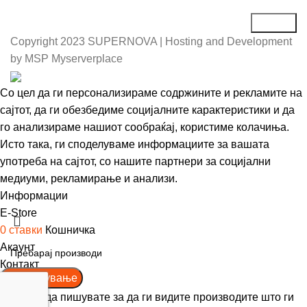
Copyright
2023 SUPERNOVA | Hosting and Development
by MSP Myserverplace
Со цел да ги персонализираме содржините и рекламите на
сајтот, да ги обезбедиме социјалните карактеристики и да
го анализираме нашиот сообраќај, користиме колачиња.
Исто така, ги споделуваме информациите за вашата
употреба на сајтот, со нашите партнери за социјални
медиуми, рекламирање и анализи.
Информации
Се согласувам
Е-Store
0
ставки
Кошничка
Акаунт
Контакт
Пребарување
Почнете да пишувате за да ги видите производите што ги