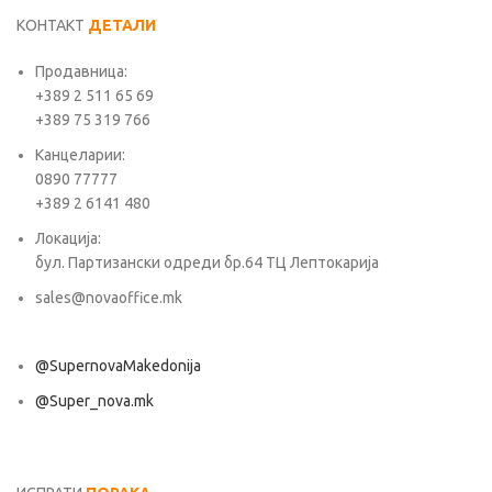
КОНТАКТ
ДЕТАЛИ
Продавница:
+389 2 511 65 69
+389 75 319 766
Канцеларии:
0890 77777
+389 2 6141 480
Локација:
бул. Партизански одреди бр.64 ТЦ Лептокарија
sales@novaoffice.mk
@SupernovaMakedonija
@Super_nova.mk
Општи услови и политика за заштита на лични податоци