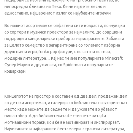
подароци се наоѓа на приземјето на трговскиот центар, во
непосредна близина на Пеко. Ќе не најдете лесно и
едноставно, најшарениот излог со најубавите играчки.
Во нашиот асортиман се опфатени сите возрасти, почнувајќи
со сортери и музички проектори за најмалите, до совршени
подароци и канцелариски прибор за највозрасните. Забавата
за целото семејство е загарантирана со големиот изборна
друштвени игри, funko pop фигури, елегантни нотеси,
модерна литература… Кај нас ги има популарните Minecraft,
Супер Марио и дружината, со Spiderman и популарните
кошаркари.
Концепотот на простор е составен од два дел, продажен дел
со детски асортиман, и галерија со библиотека на вториот кат,
место каде можете да седнете и да уживате во убавиот
пишан збор. А до библиотеката ќе стигнете читајќи
мотивациони пораки, кои ќе ве мотивираат и инспирираат.
Најчитаните и најбараните бестселери, странска литература,