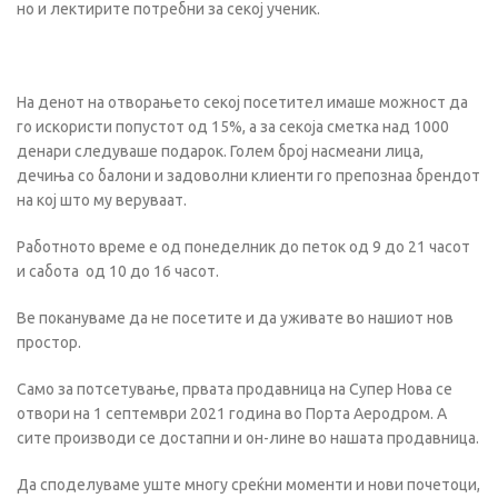
но и лектирите потребни за секој ученик.
На денот на отворањето секој посетител имаше можност да
го искористи попустот од 15%, а за секоја сметка над 1000
денари следуваше подарок. Голем број насмеани лица,
дечиња со балони и задоволни клиенти го препознаа брендот
на кој што му веруваат.
Работното време е од понеделник до петок од 9 до 21 часот
и сабота од 10 до 16 часот.
Ве покануваме да не посетите и да уживате во нашиот нов
простор.
Само за потсетување, првата продавница на Супер Нова се
отвори на 1 септември 2021 година во Порта Аеродром. А
сите производи се достапни и он-лине во нашата продавница.
Да споделуваме уште многу среќни моменти и нови почетоци,