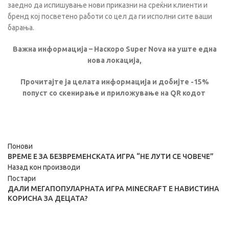
заедно да испишување нови приказни на среќни клиенти и
бренд кој посветено работи со цел да ги исполни сите ваши
барања.
Важна информација – Наскоро Super Nova на уште една
нова локација,
Прочитајте ја целата информација и добијте -15%
попуст со скенирање и приложување на QR кодот
Понови
ВРЕМЕ Е ЗА БЕЗВРЕМЕНСКАТА ИГРА “НЕ ЛУТИ СЕ ЧОВЕЧЕ”
Назад кон производи
Постари
ДАЛИ МЕГАПОПУЛАРНАТА ИГРА MINECRAFT Е НАВИСТИНА
КОРИСНА ЗА ДЕЦАТА?