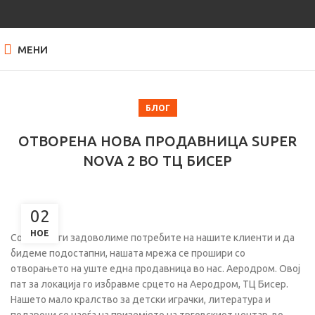
МЕНИ
БЛОГ
ОТВОРЕНА НОВА ПРОДАВНИЦА SUPER
NOVA 2 ВО ТЦ БИСЕР
02
НОЕ
Со цел да ги задоволиме потребите на нашите клиенти и да
бидеме подостапни, нашата мрежа се прошири со
отворањето на уште една продавница во нас. Аеродром. Овој
пат за локација го избравме срцето на Аеродром, ТЦ Бисер.
Нашето мало кралство за детски играчки, литература и