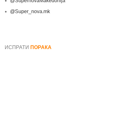
@SupernovaMakedonija
@Super_nova.mk
Општи услови и политика за заштита на лични
податоци
ИСПРАТИ
ПОРАКА
Име*
Е-маил*
Порака*