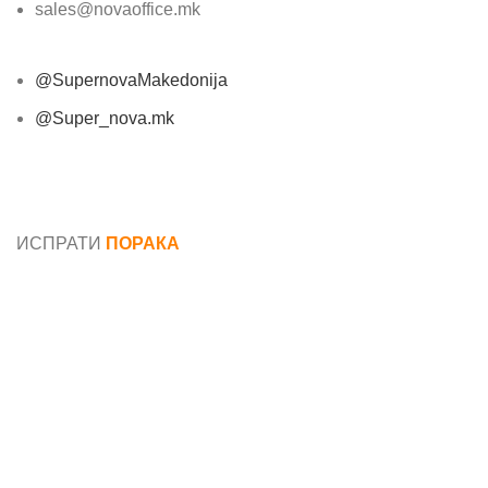
sales@novaoffice.mk
@SupernovaMakedonija
@Super_nova.mk
Општи услови и политика за заштита на лични
податоци
ИСПРАТИ
ПОРАКА
Име*
Е-маил*
Порака*