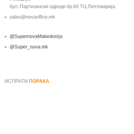
бул. Партизански одреди бр.64 ТЦ Лептокарија
sales@novaoffice.mk
@SupernovaMakedonija
@Super_nova.mk
Општи услови и политика за заштита на лични
податоци
ИСПРАТИ
ПОРАКА
Име*
Е-маил*