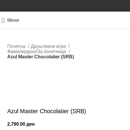
Мени
Почетна
Друштвени игри
Фамилијарни/За почетници
Azul Master Chocolatier (SRB)
Кликнете за зголемување
Azul Master Chocolatier (SRB)
2,790.00
ден