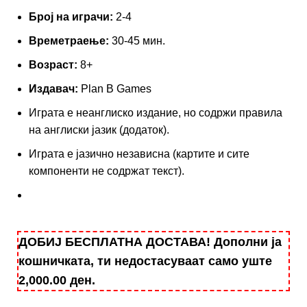
Броj на играчи:
2-4
Времетраење:
30-45 мин.
Возраст:
8+
Издавач:
Plan B Games
Играта е неанглиско издание, но содржи правила
на англиски јазик (додаток).
Играта е јазично независна (картите и сите
компоненти не содржат текст).
ДОБИЈ БЕСПЛАТНА ДОСТАВА! Дополни ја
кошничката, ти недостасуваат само уште
2,000.00
ден
.