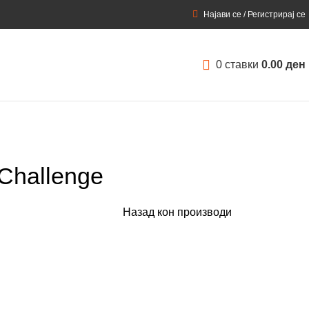
Најави се / Регистрирај се
0
ставки
0.00
ден
 Challenge
Назад кон производи