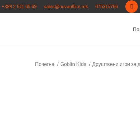
+389 2 511 65 69
sales@novaoffice.mk
075319766
По
Почетна
Goblin Kids
Друштвени игри за 
Кликнете за зголемување