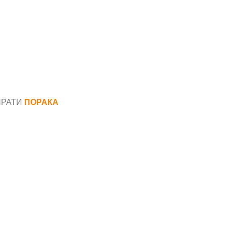
ПРАТИ
ПОРАКА
*
аил*
ака*