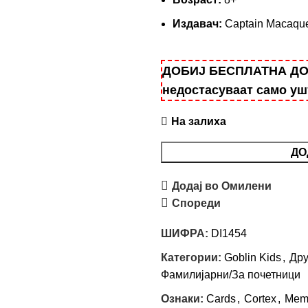
Издавач:
Captain Macaqu
ДОБИЈ БЕСПЛАТНА ДОСТ
недостасуваат само у
На залиха
ДО
Додај во Омилени
Спореди
ШИФРА:
DI1454
Категории:
Goblin Kids
,
Дру
Фамилијарни/За почетници
Ознаки:
Cards
,
Cortex
,
Mem