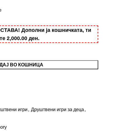
e
АВА! Дополни ја кошничката, ти
ште
2,000.00
ден
.
ДАЈ ВО КОШНИЦА
штвени игри
,
Друштвени игри за деца
,
ory