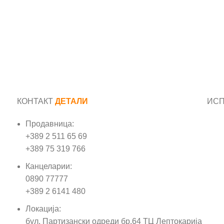
КОНТАКТ
ДЕТАЛИ
ИС
Продавница:
Име
+389 2 511 65 69
+389 75 319 766
Е-м
Канцеларии:
0890 77777
Пор
+389 2 6141 480
Локација:
бул. Партизански одреди бр.64 ТЦ Лептокарија