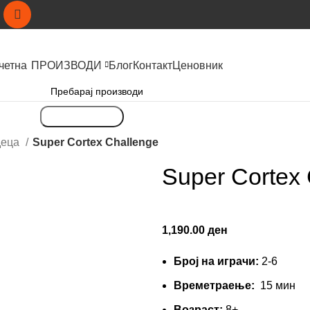
четна
ПРОИЗВОДИ
Блог
Контакт
Ценовник
Пребарување
деца
Super Cortex Challenge
Super Cortex
1,190.00
ден
Број на играчи:
2-6
Времетраење:
15 мин
Вoзраст:
8+