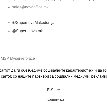
sales@novaoffice.mk
@SupernovaMakedonija
@Super_nova.mk
Општи услови и политика за заштита на лични
податоци
 MSP Myserverplace
ајтот, да ги обезбедиме социјалните карактеристики и да 
сајтот, со нашите партнери за социјални медиуми, реклами
Е-Store
Кошничка