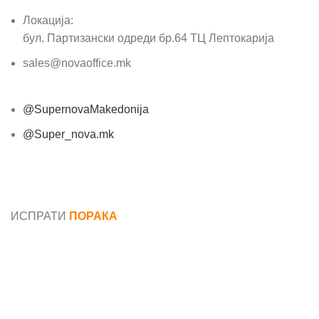
Локација:
бул. Партизански одреди бр.64 ТЦ Лептокарија
sales@novaoffice.mk
@SupernovaMakedonija
@Super_nova.mk
Општи услови и политика за заштита на лични
податоци
ИСПРАТИ
ПОРАКА
Име*
Е-маил*