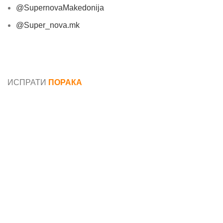
@SupernovaMakedonija
@Super_nova.mk
Општи услови и политика за заштита на лични
податоци
ИСПРАТИ
ПОРАКА
Име*
Е-маил*
Порака*