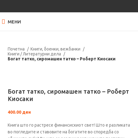
МЕНИ
Почетна
Книги, боенки, вежбанки
Книги / Литературни дела
Богат татко, сиромашен татко – Роберт Киосаки
Кликнете за зголемување
Богат татко, сиромашен татко – Роберт
Киосаки
400.00
ден
Книга што го растресе финансискиот свет! Што е разликата
во погледите и ставовите на богатите во споредба со