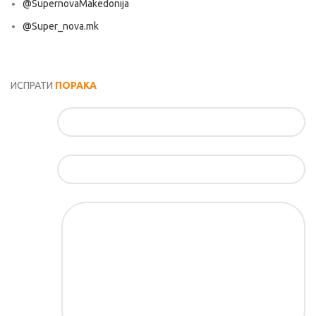
@SupernovaMakedonija
@Super_nova.mk
Општи услови и политика за заштита на лични податоци
ИСПРАТИ
ПОРАКА
Име*
Е-маил*
Порака*