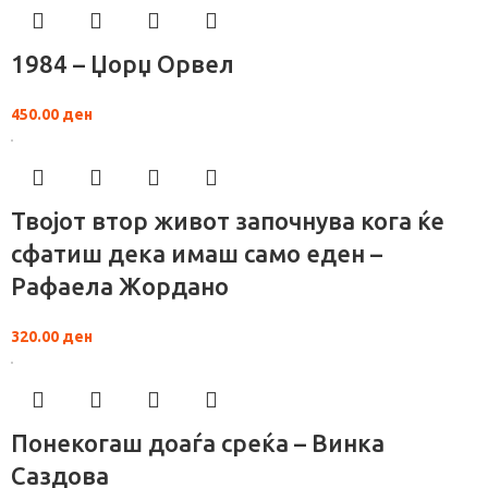
1984 – Џорџ Орвел
450.00
ден
Твојот втор живот започнува кога ќе
сфатиш дека имаш само еден –
Рафаела Жордано
320.00
ден
Понекогаш доаѓа среќа – Винка
Саздова