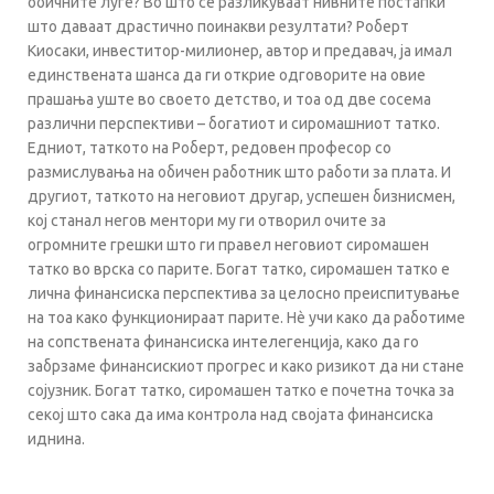
обичните луѓе? Во што се разликуваат нивните постапки
што даваат драстично поинакви резултати? Роберт
Киосаки, инвеститор-милионер, автор и предавач, ја имал
единствената шанса да ги открие одговорите на овие
прашања уште во своето детство, и тоа од две сосема
различни перспективи – богатиот и сиромашниот татко.
Едниот, таткото на Роберт, редовен професор со
размислувања на обичен работник што работи за плата. И
другиот, таткото на неговиот другар, успешен бизнисмен,
кој станал негов ментори му ги отворил очите за
огромните грешки што ги правел неговиот сиромашен
татко во врска со парите. Богат татко, сиромашен татко е
лична финансиска перспектива за целосно преиспитување
на тоа како функционираат парите. Нè учи како да работиме
на сопствената финансиска интелегенција, како да го
забрзаме финансискиот прогрес и како ризикот да ни стане
сојузник. Богат татко, сиромашен татко е почетна точка за
секој што сака да има контрола над својата финансиска
иднина.