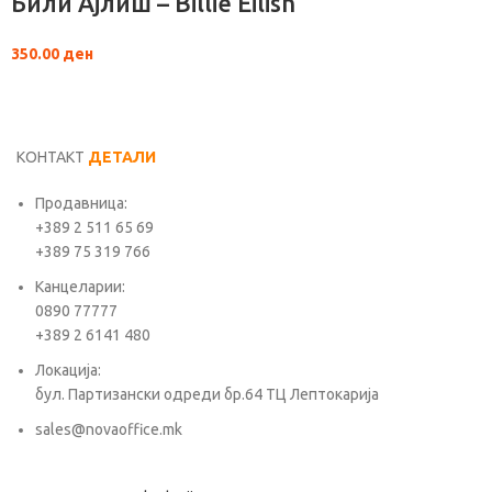
Били Ајлиш – Billie Eilish
350.00
ден
КОНТАКТ
ДЕТАЛИ
Продавница:
+389 2 511 65 69
+389 75 319 766
Канцеларии:
0890 77777
+389 2 6141 480
Локација:
бул. Партизански одреди бр.64 ТЦ Лептокарија
sales@novaoffice.mk