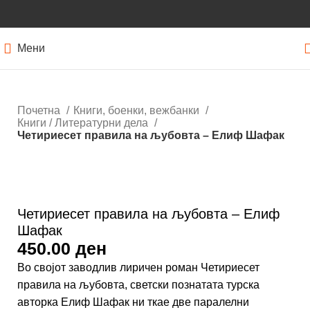
Мени
Почетна
Книги, боенки, вежбанки
Книги / Литературни дела
Четириесет правила на љубовта – Елиф Шафак
Кликнете за зголемување
Четириесет правила на љубовта – Елиф
Шафак
450.00
ден
Во својот заводлив лиричен роман Четириесет
правила на љубовта, светски познатата турска
авторка Елиф Шафак ни ткае две паралелни