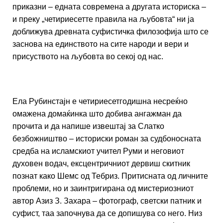
приказни – едната современа а другата историска –
и преку „четириесетте правила на љубовта“ ни ја
доближува древната суфистичка филозофија што се
заснова на единството на сите народи и вери и
присуството на љубовта во секој од нас.
Ела Рубинстајн е четириесетгодишна несреќно
омажена домаќинка што добива ангажман да
прочита и да напише извештај за Слатко
безбожништво – историски роман за судбоносната
средба на исламскиот учител Руми и неговиот
духовен водач, ексцентричниот дервиш скитник
познат како Шемс од Тебриз. Притисната од личните
проблеми, но и заинтригирана од мистериозниот
автор Азиз З. Захара – фотограф, светски патник и
суфист, таа започнува да се допишува со него. Низ