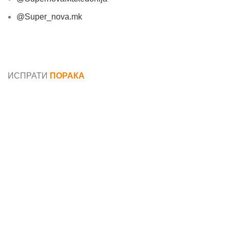
@Super_nova.mk
Општи услови и политика за заштита на лични
податоци
ИСПРАТИ
ПОРАКА
Име*
Е-маил*
Порака*