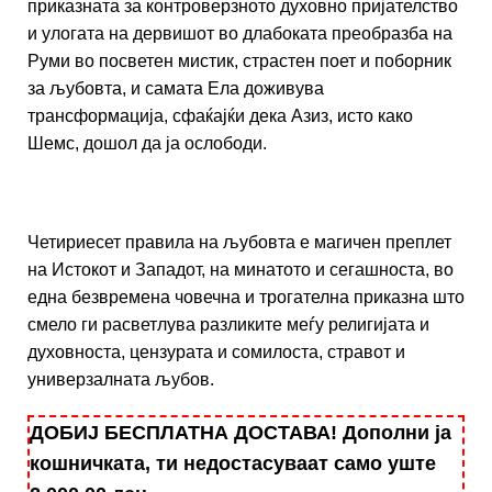
приказната за контроверзното духовно пријателство
и улогата на дервишот во длабоката преобразба на
Руми во посветен мистик, страстен поет и поборник
за љубовта, и самата Ела доживува
трансформација, сфаќајќи дека Азиз, исто како
Шемс, дошол да ја ослободи.
Четириесет правила на љубовта е магичен преплет
на Истокот и Западот, на минатото и сегашноста, во
една безвремена човечна и трогателна приказна што
смело ги расветлува разликите меѓу религијата и
духовноста, цензурата и сомилоста, стравот и
универзалната љубов.
ДОБИЈ БЕСПЛАТНА ДОСТАВА! Дополни ја
кошничката, ти недостасуваат само уште