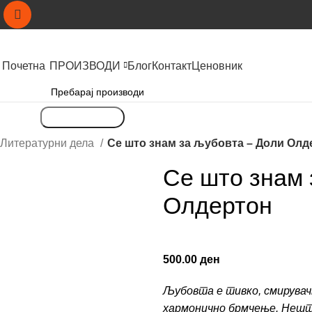
Почетна
ПРОИЗВОДИ
Блог
Контакт
Ценовник
Пребарување
/ Литературни дела
Се што знам за љубовта – Доли Олд
Се што знам 
Олдертон
500.00
ден
Љубовта е тивко, смирувачк
хармонично брмчење. Нешт