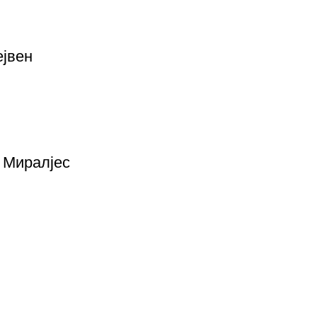
ејвен
к Миралјес