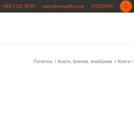
+389 2 511 65 69
sales@novaoffice.mk
075319766
Почетна
Книги, боенки, вежбанки
Книги 
Кликнете за зголемување