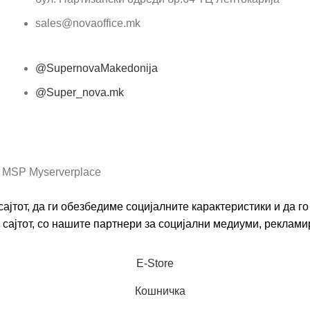
sales@novaoffice.mk
@SupernovaMakedonija
@Super_nova.mk
Општи услови и политика за заштита на лични
податоци
 MSP Myserverplace
ајтот, да ги обезбедиме социјалните карактеристики и да 
сајтот, со нашите партнери за социјални медиуми, реклами
Е-Store
Кошничка