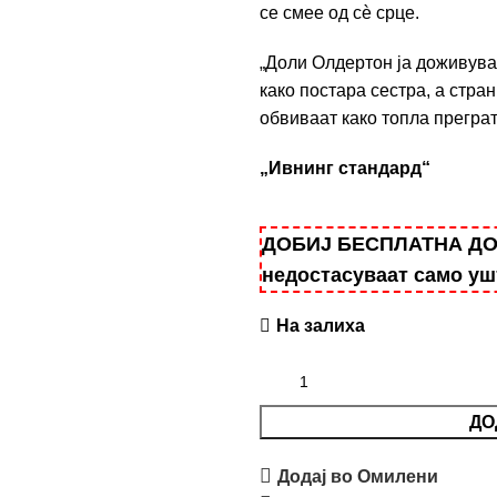
се смее од сѐ срце.
„Доли Олдертон ја доживува
како постара сестра, а стра
обвиваат како топла преграт
„Ивнинг стандард“
ДОБИЈ БЕСПЛАТНА ДОСТ
недостасуваат само у
На залиха
ДО
Додај во Омилени