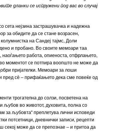
вите дланки се испружени под вас во случај
со сета нејзина застрашувачка и надежна
бор за обидите да се стане возрасен,
колумнистка на Сандеј тајмс, Доли
идено и пробано. Во своите мемоари таа
 наоѓањето работа, опиеноста, отфрлањето,
 во моментот се потпира воопшто не може да
јдобри пријателки. Мемоари за лоши
 и пред сè – прифаќањето дека сме повеќе од
енти трогателна до солзи, посветена на
и љубов во животот, духовита, полна со
нам за љубовта“ преплетува лични исповеди
тки потсетници, дневнички записи, рецепти
аш секој може да се препознае – и притоа да