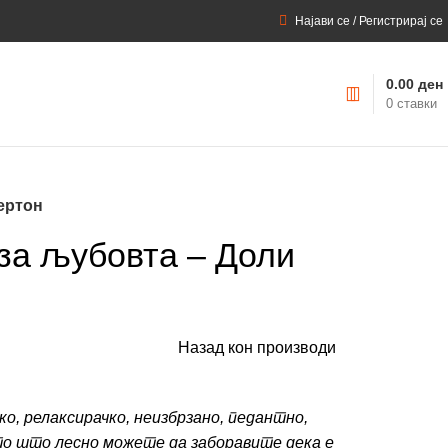
Најави се / Регистрирај се
0.00
ден
0
ставки
ертон
за љубовта – Доли
Назад кон производи
о, релаксирачко, неизбрзано, педантно,
о што лесно можете да заборавите дека е