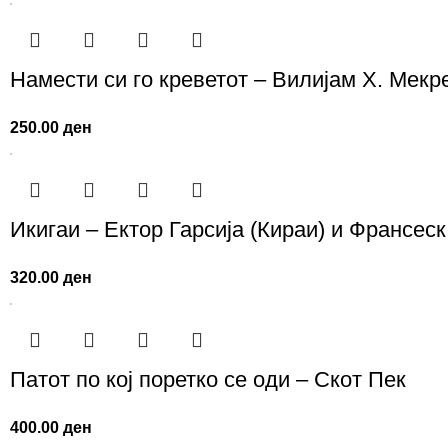
Намести си го креветот – Вилијам Х. Мекр
250.00
ден
Икигаи – Ектор Гарсија (Кираи) и Франсес
320.00
ден
Патот по кој поретко се оди – Скот Пек
400.00
ден