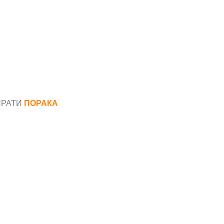
ПРАТИ
ПОРАКА
*
аил*
ака*