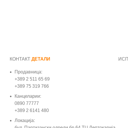
КОНТАКТ
ДЕТАЛИ
ИС
Продавница:
Име
+389 2 511 65 69
+389 75 319 766
Е-м
Канцеларии:
0890 77777
Пор
+389 2 6141 480
Локација:
бул. Партизански одреди бр.64 ТЦ Лептокарија