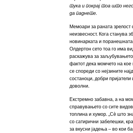
тука и покрај тоа што него
да паднете.
Мемоари за раната зрелост 
неизвесност. Кога станува з
новинарката и поранешната 
Олдертон сето тоа го има в
раскажува за заљубувањето,
фактот дека момчето на кое
се спореди со нејзините на
состаноци, добри пријатели
доволни.
Екстремно забавна, а на мом
справувањето со сите видов
топлина и хумор. „Сѐ што з
со сатирични забелешки, кра
за вкусни јадења – во кои б