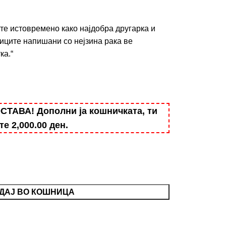
те истовремено како најдобра другарка и
ниците напишани со нејзина рака ве
ка.“
АВА! Дополни ја кошничката, ти
ште
2,000.00
ден
.
ДАЈ ВО КОШНИЦА