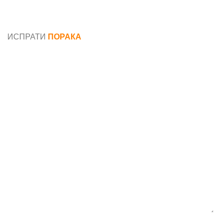
Општи услови и политика за заштита на лични
податоци
ИСПРАТИ
ПОРАКА
Име*
Е-маил*
Порака*