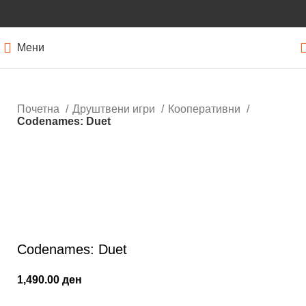
Мени
Почетна
Друштвени игри
Кооперативни
Codenames: Duet
Кликнете за зголемување
Codenames: Duet
1,490.00
ден