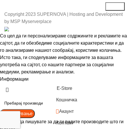
Copyright
2023 SUPERNOVA | Hosting and Development
by MSP Myserverplace
Со цел да ги персонализираме содржините и рекламите на
сајтот, да ги обезбедиме социјалните карактеристики и да
го анализираме нашиот сообраќај, користиме колачиња.
Исто така, ги споделуваме информациите за вашата
употреба на сајтот, со нашите партнери за социјални
медиуми, рекламирање и анализи.
Информации
Се согласувам
Е-Store
Кошничка
Акаунт
Пребарување
Почнете да пишувате за да ги видите производите што ги
Контакт
барате.