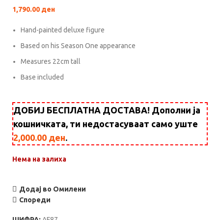
1,790.00
ден
Hand-painted deluxe figure
Based on his Season One appearance
Measures 22cm tall
Base included
ДОБИЈ БЕСПЛАТНА ДОСТАВА! Дополни ја
кошничката, ти недостасуваат само уште
2,000.00
ден
.
Нема на залиха
Додај во Омилени
Спореди
ШИФРА:
AF87