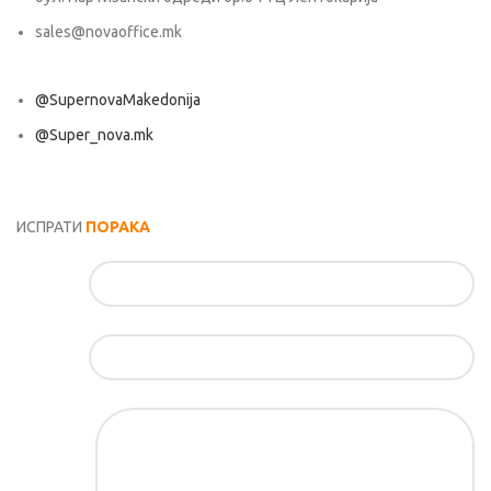
sales@novaoffice.mk
@SupernovaMakedonija
@Super_nova.mk
Општи услови и политика за заштита на лични податоци
ИСПРАТИ
ПОРАКА
Име*
Е-маил*
Порака*