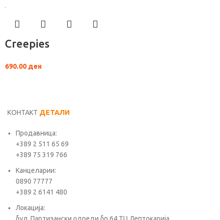
Creepies
690.00
ден
КОНТАКТ
ДЕТАЛИ
Продавница:
+389 2 511 65 69
+389 75 319 766
Канцеларии:
0890 77777
+389 2 6141 480
Локација:
бул. Партизански одреди бр.64 ТЦ Лептокарија