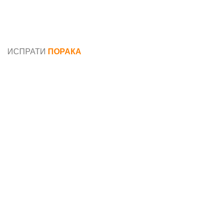
Општи услови и политика за заштита на лични
податоци
ИСПРАТИ
ПОРАКА
Име*
Е-маил*
Порака*