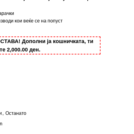
арачки
зводи кои веќе се на попуст
АВА! Дополни ја кошничката, ти
ште
2,000.00
ден
.
и
,
Останато
on