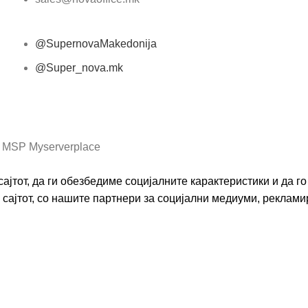
@SupernovaMakedonija
@Super_nova.mk
Општи услови и политика за заштита на лични
податоци
 MSP Myserverplace
ајтот, да ги обезбедиме социјалните карактеристики и да 
сајтот, со нашите партнери за социјални медиуми, реклами