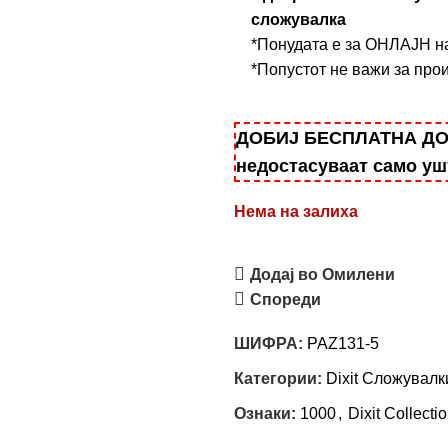
сложувалка
*Понудата е за ОНЛАЈН н
*Попустот не важи за прои
ДОБИЈ БЕСПЛАТНА ДОСТ
недостасуваат само у
Нема на залиха
Додај во Омилени
Спореди
ШИФРА:
PAZ131-5
Категории:
Dixit Сложувалк
Ознаки:
1000
,
Dixit Collecti