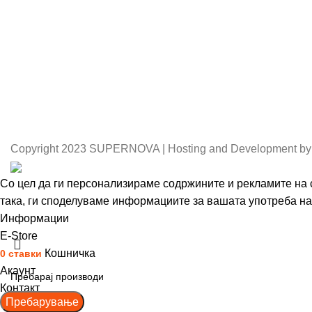
Copyright
2023 SUPERNOVA | Hosting and Development by
Со цел да ги персонализираме содржините и рекламите на с
така, ги споделуваме информациите за вашата употреба на 
Информации
Се согласувам
Е-Store
Кошничка
0
ставки
Акаунт
Контакт
Пребарување