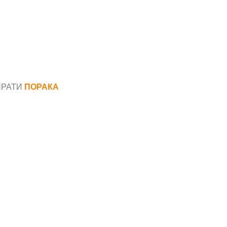
ПРАТИ
ПОРАКА
*
аил*
ака*