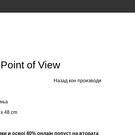
 Point of View
Назад кон производи
чиња
 x 48 cm
ки и освој 40% онлајн попуст на втората