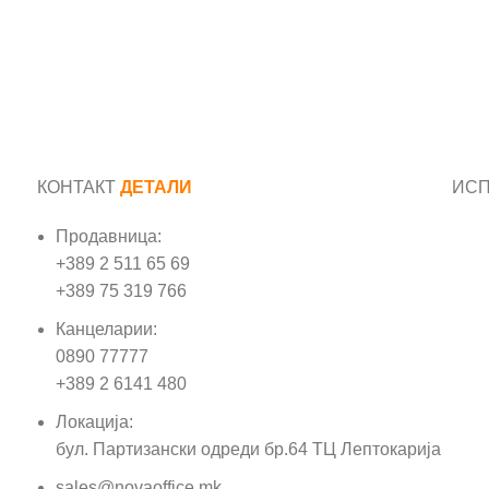
КОНТАКТ
ДЕТАЛИ
ИС
Продавница:
Име
+389 2 511 65 69
+389 75 319 766
Е-м
Канцеларии:
0890 77777
Пор
+389 2 6141 480
Локација:
бул. Партизански одреди бр.64 ТЦ Лептокарија
sales@novaoffice.mk