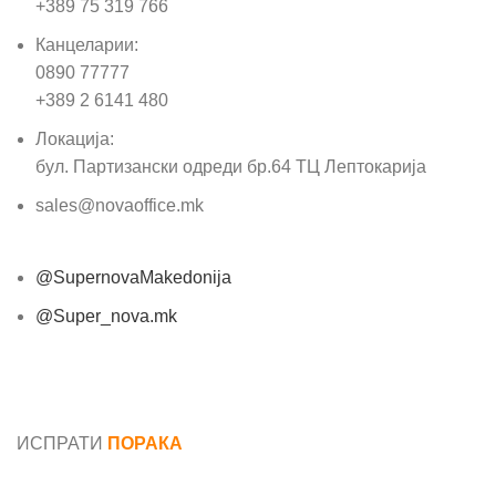
+389 75 319 766
Канцеларии:
0890 77777
+389 2 6141 480
Локација:
бул. Партизански одреди бр.64 ТЦ Лептокарија
sales@novaoffice.mk
@SupernovaMakedonija
@Super_nova.mk
Општи услови и политика за заштита на лични
податоци
ИСПРАТИ
ПОРАКА
Име*