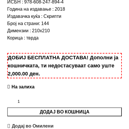
ИСБН
:
978-608-247-894-4
Година на издавање
:
2018
Издавачка куќа
:
Скрипти
Број на страни:
144
Димензии
:
210х210
Корица
:
тврда
ДОБИЈ БЕСПЛАТНА ДОСТАВА! Дополни ја
кошничката, ти недостасуваат само уште
2,000.00
ден
.
На залиха
ДОДАЈ ВО КОШНИЦА
Додај во Омилени