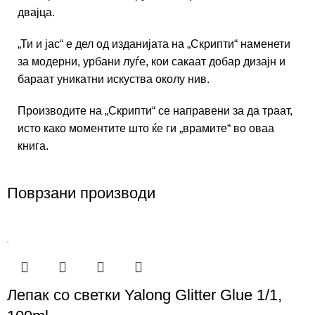
двајца.
„Ти и јас“ е дел од изданијата на „Скрипти“ наменети
за модерни, урбани луѓе, кои сакаат добар дизајн и
бараат уникатни искуства околу нив.
Производите на „Скрипти“ се направени за да траат,
исто како моментите што ќе ги „врамите“ во оваа
книга.
Поврзани производи
Лепак со светки Yalong Glitter Glue 1/1,