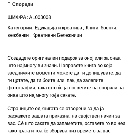
Спореди
ШИФРА:
AL003008
Категории:
Едукација и креатива
,
Книги, боенки,
вежбанки
,
Креативни Бележници
Создадете оригинален подарок за оној или за онаа
што најмногу ви значи. Направете книга во која
заедничките моменти можете да ги допишувате, да
ги цртате, да ги боите или, пак, да залепите
фотографии, така што ќе ја посветите на оној или на
онаа што најмногу го/ја сакате.
Страниците од книгата се отворени за да ја
раскажете вашата приказна, на својствен начин за
вас. Сè што сакате да запаметите, оставете го во неа
како трага и тоа ќе зборува низ времето за вас