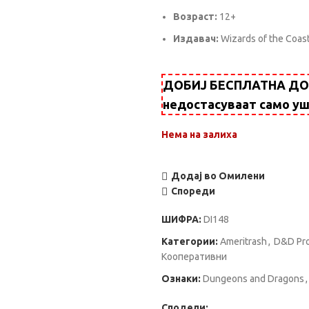
Возраст:
12+
Издавач:
Wizards of the Coas
ДОБИЈ БЕСПЛАТНА ДОСТ
недостасуваат само у
Нема на залиха
Додај во Омилени
Спореди
ШИФРА:
DI148
Категории:
Ameritrash
,
D&D Pr
Кооперативни
Ознаки:
Dungeons and Dragons
,
Сподели: