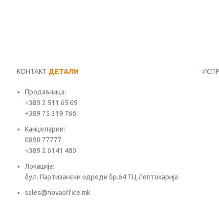
КОНТАКТ
ДЕТАЛИ
ИСП
Продавница:
Име*
+389 2 511 65 69
+389 75 319 766
Е-ма
Канцеларии:
0890 77777
+389 2 6141 480
Пора
Локација:
бул. Партизански одреди бр.64 ТЦ Лептокарија
sales@novaoffice.mk