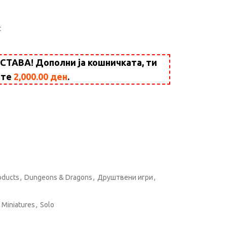
t
АВА! Дополни ја кошничката, ти
ште
2,000.00
ден
.
oducts
,
Dungeons & Dragons
,
Друштвени игри
,
Miniatures
,
Solo