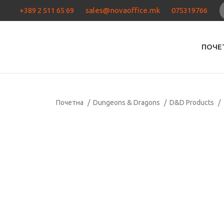
+389 2 511 65 69
sales@novaoffice.mk
075319766
ПОЧЕ
Почетна
Dungeons & Dragons
D&D Products
Нема залиха
Кликнете за зголемување