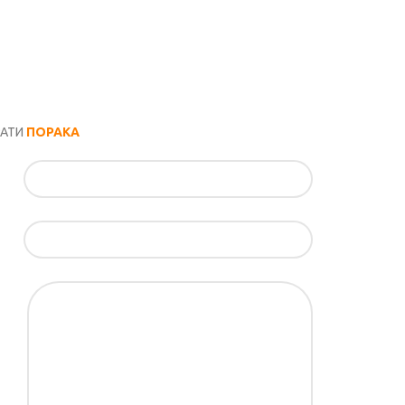
РАТИ
ПОРАКА
ил*
ка*