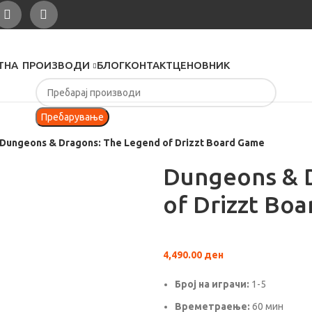
ТНА
ПРОИЗВОДИ
БЛОГ
КОНТАКТ
ЦЕНОВНИК
Пребарување
Dungeons & Dragons: The Legend of Drizzt Board Game
Dungeons & 
of Drizzt Bo
4,490.00
ден
Броj на играчи:
1-5
Времетраење:
60 мин