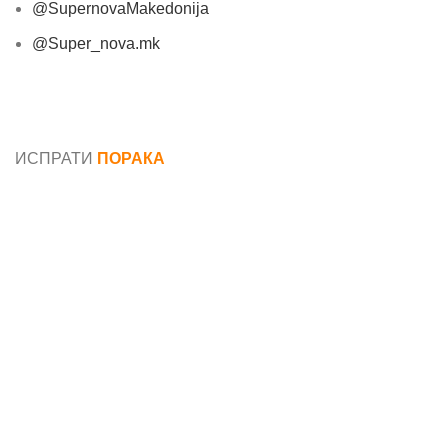
@SupernovaMakedonija
@Super_nova.mk
Општи услови и политика за заштита на лични
податоци
ИСПРАТИ
ПОРАКА
Име*
Е-маил*
Порака*