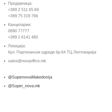
Продавница:
+389 2 511 65 69
+389 75 319 766
Канцеларии:
0890 77777
+389 2 6141 480
Локација:
бул. Партизански одреди бр.64 ТЦ Лептокарија
sales@novaoffice.mk
@SupernovaMakedonija
@Super_nova.mk
Општи услови и политика за заштита на лични
податоци