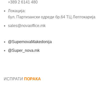
+389 2 6141 480
Локација:
бул. Партизански одреди бр.64 ТЦ Лептокарија
sales@novaoffice.mk
@SupernovaMakedonija
@Super_nova.mk
Општи услови и политика за заштита на лични
податоци
ИСПРАТИ
ПОРАКА
Име*
Е-маил*