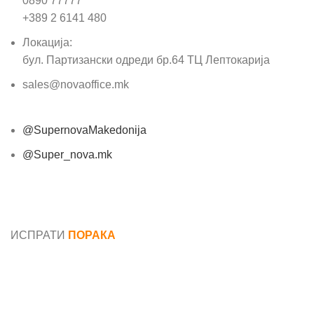
0890 77777
+389 2 6141 480
Локација:
бул. Партизански одреди бр.64 ТЦ Лептокарија
sales@novaoffice.mk
@SupernovaMakedonija
@Super_nova.mk
Општи услови и политика за заштита на лични
податоци
ИСПРАТИ
ПОРАКА
Име*
Е-маил*