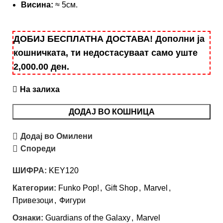
Висина:
≈ 5см.
ДОБИЈ БЕСПЛАТНА ДОСТАВА! Дополни ја
кошничката, ти недостасуваат само уште
2,000.00
ден
.
На залиха
ДОДАЈ ВО КОШНИЦА
Додај во Омилени
Спореди
ШИФРА:
KEY120
Категории:
Funko Pop!
,
Gift Shop
,
Marvel
,
Привезоци
,
Фигури
Ознаки:
Guardians of the Galaxy
,
Marvel