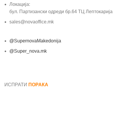
Локација:
бул. Партизански одреди бр.64 ТЦ Лептокарија
sales@novaoffice.mk
@SupernovaMakedonija
@Super_nova.mk
Општи услови и политика за заштита на лични
податоци
ИСПРАТИ
ПОРАКА
Име*
Е-маил*