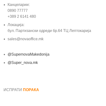
Канцеларии:
0890 77777
+389 2 6141 480
Локација:
бул. Партизански одреди бр.64 ТЦ Лептокарија
sales@novaoffice.mk
@SupernovaMakedonija
@Super_nova.mk
Општи услови и политика за заштита на лични
податоци
ИСПРАТИ
ПОРАКА
Име*