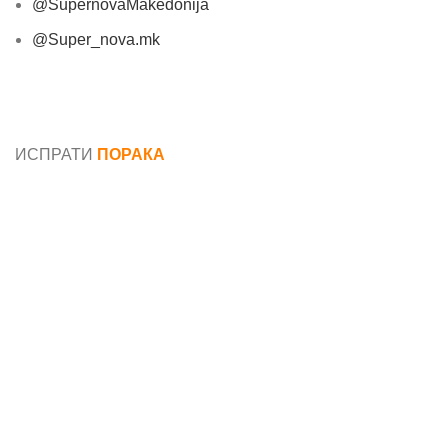
@SupernovaMakedonija
@Super_nova.mk
Општи услови и политика за заштита на лични
податоци
ИСПРАТИ
ПОРАКА
Име*
Е-маил*
Порака*