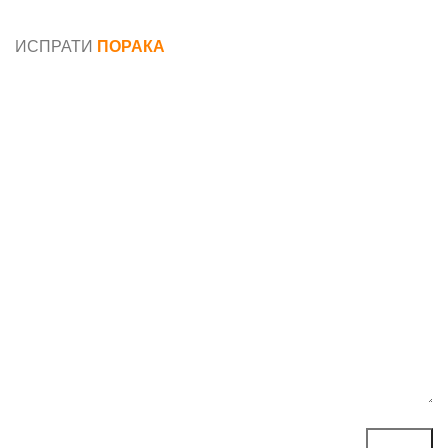
податоци
ИСПРАТИ
ПОРАКА
Име*
Е-маил*
Порака*