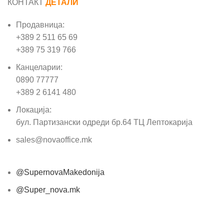
КОНТАКТ
ДЕТАЛИ
Продавница:
+389 2 511 65 69
+389 75 319 766
Канцеларии:
0890 77777
+389 2 6141 480
Локација:
бул. Партизански одреди бр.64 ТЦ Лептокарија
sales@novaoffice.mk
@SupernovaMakedonija
@Super_nova.mk
Општи услови и политика за заштита на лични