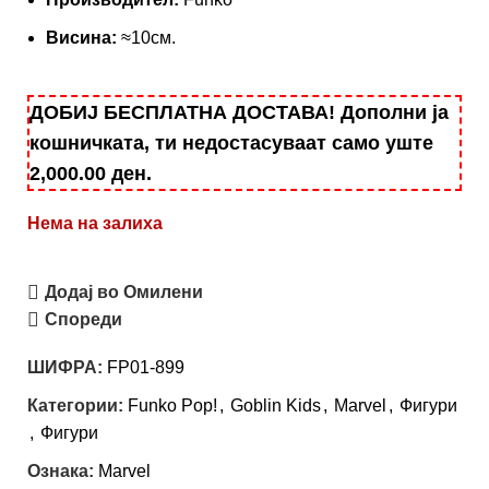
Висина:
≈10см.
ДОБИЈ БЕСПЛАТНА ДОСТАВА! Дополни ја
кошничката, ти недостасуваат само уште
2,000.00
ден
.
Нема на залиха
Додај во Омилени
Спореди
ШИФРА:
FP01-899
Категории:
Funko Pop!
,
Goblin Kids
,
Marvel
,
Фигури
,
Фигури
Ознака:
Marvel