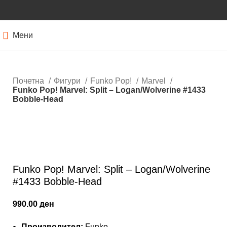
Мени
Почетна
Фигури
Funko Pop!
Marvel
Funko Pop! Marvel: Split – Logan/Wolverine​ #1433
Bobble-Head
Нема залиха
Кликнете за зголемување
Funko Pop! Marvel: Split – Logan/Wolverine​
#1433 Bobble-Head
990.00
ден
Производител:
Funko