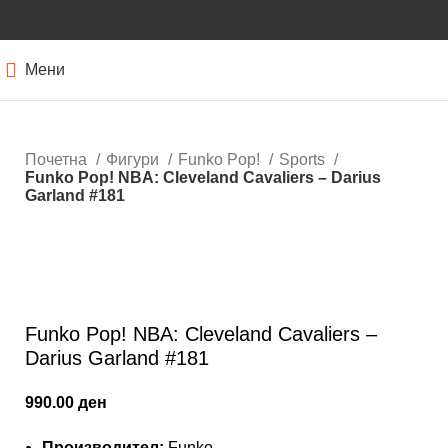
Мени
Почетна
Фигури
Funko Pop!
Sports
Funko Pop! NBA: Cleveland Cavaliers – Darius
Garland #181
Нема залиха
Кликнете за зголемување
Funko Pop! NBA: Cleveland Cavaliers –
Darius Garland #181
990.00
ден
Производител:
Funko