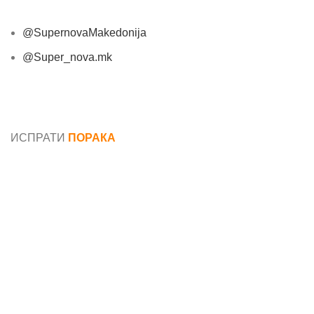
@SupernovaMakedonija
@Super_nova.mk
Општи услови и политика за заштита на лични
податоци
ИСПРАТИ
ПОРАКА
Име*
Е-маил*
Порака*