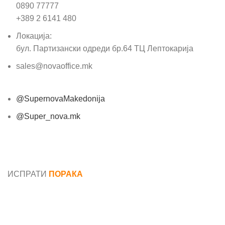
0890 77777
+389 2 6141 480
Локација:
бул. Партизански одреди бр.64 ТЦ Лептокарија
sales@novaoffice.mk
@SupernovaMakedonija
@Super_nova.mk
Општи услови и политика за заштита на лични
податоци
ИСПРАТИ
ПОРАКА
Име*