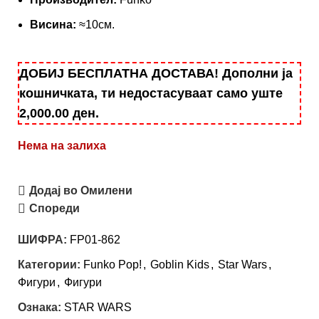
Висина:
≈10см.
ДОБИЈ БЕСПЛАТНА ДОСТАВА! Дополни ја
кошничката, ти недостасуваат само уште
2,000.00
ден
.
Нема на залиха
Додај во Омилени
Спореди
ШИФРА:
FP01-862
Категории:
Funko Pop!
,
Goblin Kids
,
Star Wars
,
Фигури
,
Фигури
Ознака:
STAR WARS