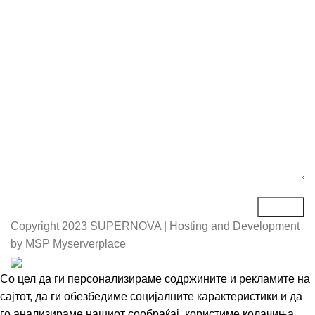
Е-маил*
Порака*
Copyright
2023 SUPERNOVA | Hosting and Development
by MSP Myserverplace
Со цел да ги персонализираме содржините и рекламите на
сајтот, да ги обезбедиме социјалните карактеристики и да
го анализираме нашиот сообраќај, користиме колачиња.