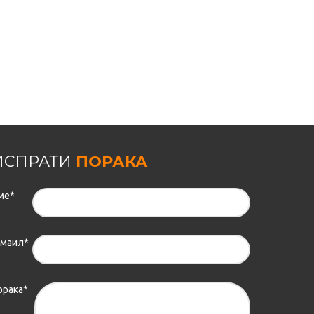
ИСПРАТИ
ПОРАКА
ме*
-маил*
орака*