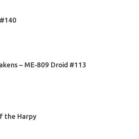
 #140
akens – ME-809 Droid #113
f the Harpy