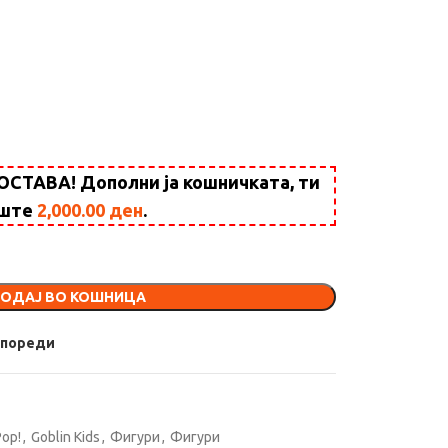
ТАВА! Дополни ја кошничката, ти
уште
2,000.00
ден
.
ОДАЈ ВО КОШНИЦА
Спореди
Pop!
,
Goblin Kids
,
Фигури
,
Фигури