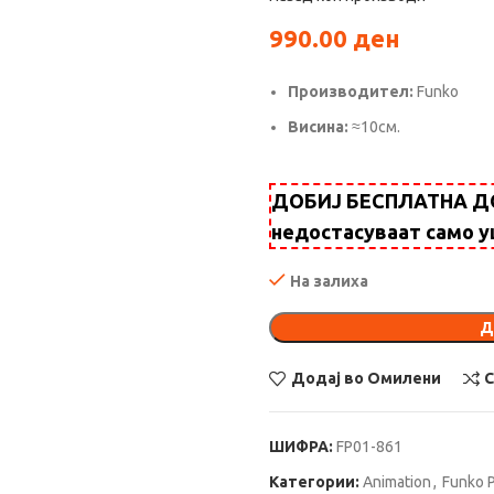
990.00
ден
Производител:
Funko
Висина:
≈10см.
ДОБИЈ БЕСПЛАТНА ДОС
недостасуваат само 
На залиха
Д
Додај во Омилени
ШИФРА:
FP01-861
Категории:
Animation
,
Funko 