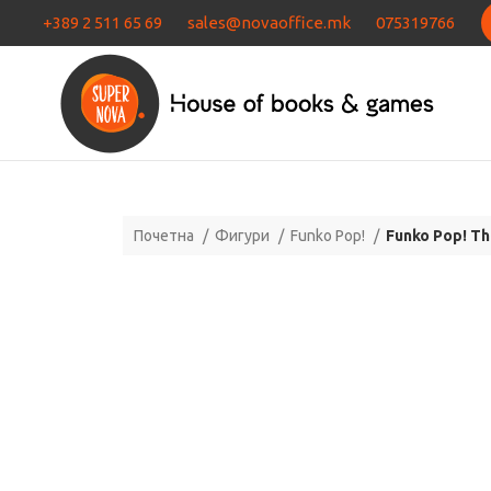
+389 2 511 65 69
sales@novaoffice.mk
075319766
Почетна
Фигури
Funko Pop!
Funko Pop! The