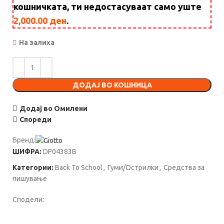
кошничката, ти недостасуваат само уште
2,000.00
ден
.
На залиха
ДОДАЈ ВО КОШНИЦА
Додај во Омилени
Спореди
Бренд:
ШИФРА:
DP04383B
Категории:
Back To School
,
Гуми/Острилки
,
Средства за
пишување
Сподели: