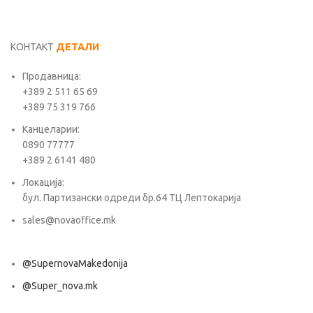
КОНТАКТ
ДЕТАЛИ
Продавница:
+389 2 511 65 69
+389 75 319 766
Канцеларии:
0890 77777
+389 2 6141 480
Локација:
бул. Партизански одреди бр.64 ТЦ Лептокарија
sales@novaoffice.mk
@SupernovaMakedonija
@Super_nova.mk