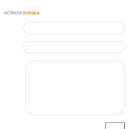
Општи услови и политика за заштита на лични податоци
ИСПРАТИ
ПОРАКА
Име*
Е-маил*
Порака*