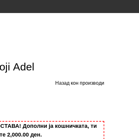
ji Adel
Назад кон производи
АВА! Дополни ја кошничката, ти
ште
2,000.00
ден
.