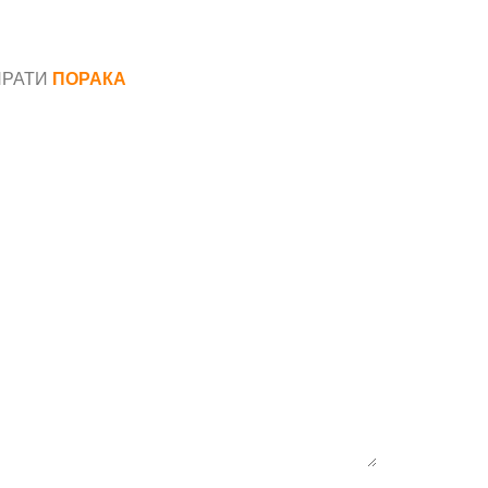
ПРАТИ
ПОРАКА
*
аил*
ака*