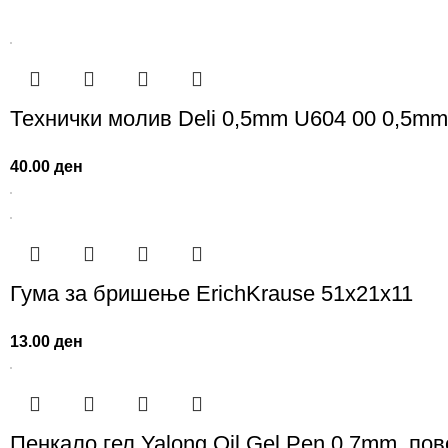
Технички молив Deli 0,5mm U604 00 0,5m
40.00
ден
Гума за бришење ErichKrause 51x21x11
13.00
ден
Пенкало гел Yalong Oil Gel Pen 0,7mm, пов