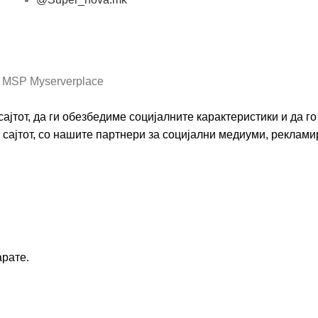
Општи услови и политика за заштита на лични
податоци
 MSP Myserverplace
ајтот, да ги обезбедиме социјалните карактеристики и да 
сајтот, со нашите партнери за социјални медиуми, реклами
арате.