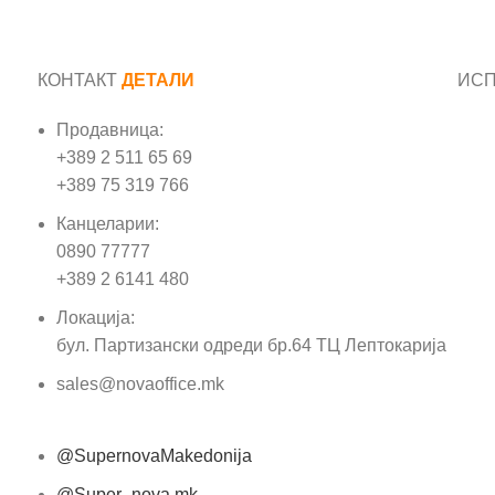
КОНТАКТ
ДЕТАЛИ
ИС
Продавница:
Име
+389 2 511 65 69
+389 75 319 766
Е-м
Канцеларии:
0890 77777
Пор
+389 2 6141 480
Локација:
бул. Партизански одреди бр.64 ТЦ Лептокарија
sales@novaoffice.mk
@SupernovaMakedonija
@Super_nova.mk