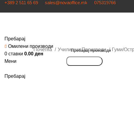
+389 2 511 65 69
sales@novaoffice.mk
075319766
Најави се / Регистрирај се
Пребарај
Омилени производи
Почетна
Училишни Производи
Гуми/Ост
0
ставки
0.00
ден
Мени
Пребарување
Кликнете за зголемување
Пребарај