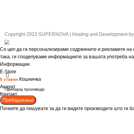
Copyright
2023 SUPERNOVA | Hosting and Development by
Со цел да ги персонализираме содржините и рекламите на с
така, ги споделуваме информациите за вашата употреба на 
Информации
Се согласувам
Е-Store
Кошничка
0
ставки
Акаунт
Контакт
Пребарување
Почнете да пишувате за да ги видите производите што ги б