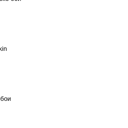
kin
 бои