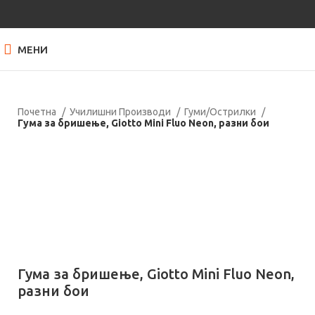
МЕНИ
Почетна
Училишни Производи
Гуми/Острилки
Гума за бришење, Giotto Mini Fluo Neon, разни бои
Кликнете за зголемување
Гума за бришење, Giotto Mini Fluo Neon,
разни бои