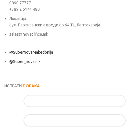
0890 77777
+389 2 6141 480
Локација:
бул. Партизански одреди бр.64 ТЦ Лептокарија
sales@novaoffice.mk
@SupernovaMakedonija
@Super_nova.mk
Општи услови и политика за заштита на лични податоци
ИСПРАТИ
ПОРАКА
Име*
Е-маил*