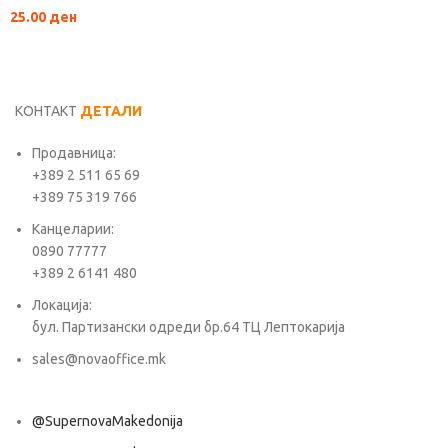
25.00
ден
КОНТАКТ
ДЕТАЛИ
Продавница:
+389 2 511 65 69
+389 75 319 766
Канцеларии:
0890 77777
+389 2 6141 480
Локација:
бул. Партизански одреди бр.64 ТЦ Лептокарија
sales@novaoffice.mk
@SupernovaMakedonija