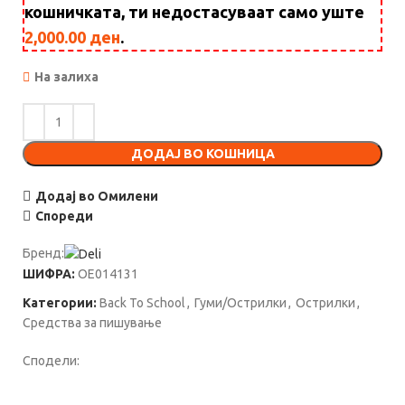
кошничката, ти недостасуваат само уште
2,000.00
ден
.
На залиха
ДОДАЈ ВО КОШНИЦА
Додај во Омилени
Спореди
Бренд:
ШИФРА:
OE014131
Категории:
Back To School
,
Гуми/Острилки
,
Острилки
,
Средства за пишување
Сподели: