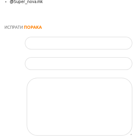
@Super_nova.mk
Општи услови и политика за заштита на лични податоци
ИСПРАТИ
ПОРАКА
Име*
Е-маил*
Порака*