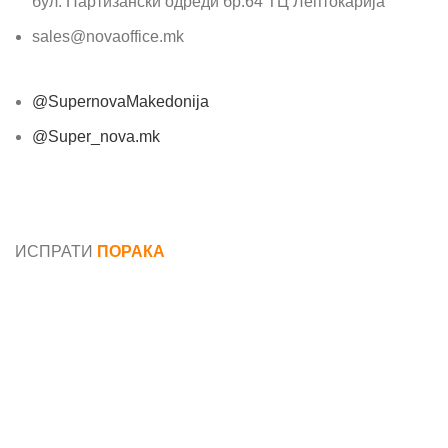
бул. Партизански одреди бр.64 ТЦ Лептокарија
sales@novaoffice.mk
@SupernovaMakedonija
@Super_nova.mk
Општи услови и политика за заштита на лични
податоци
ИСПРАТИ
ПОРАКА
Име*
Е-маил*
Порака*