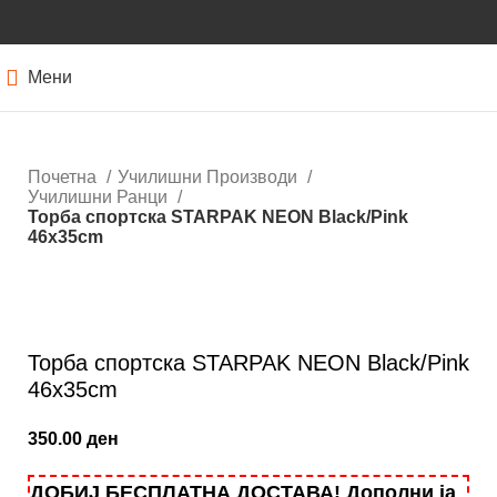
Мени
Почетна
Училишни Производи
Училишни Ранци
Торба спортска STARPAK NEON Black/Pink
46х35cm
Кликнете за зголемување
Торба спортска STARPAK NEON Black/Pink
46х35cm
350.00
ден
ДОБИЈ БЕСПЛАТНА ДОСТАВА! Дополни ја