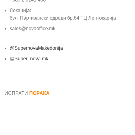
Локација:
бул. Партизански одреди бр.64 ТЦ Лептокарија
sales@novaoffice.mk
@SupernovaMakedonija
@Super_nova.mk
Општи услови и политика за заштита на лични
податоци
ИСПРАТИ
ПОРАКА
Име*
Е-маил*