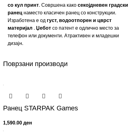
со кул принт
. Совршенa како
секојдневен градски
ранец
наместо класичен ранец со конструкции.
Изработена е од
густ, водоотпорен и цврст
материјал
.
Џебот
со патент е одлично место за
телефон или документи. Атрактивен и младешки
дизајн.
Поврзани производи
Ранец STARPAK Games
1,590.00
ден