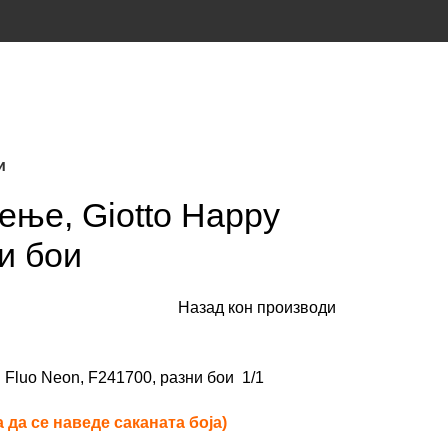
и
ење, Giotto Happy
и бои
Назад кон производи
i Fluo Neon, F241700, разни бои 1/1
 да се наведе саканата боја)