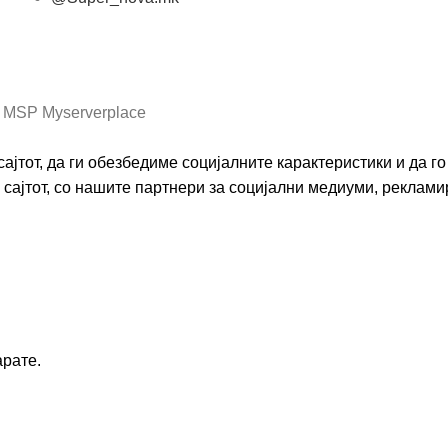
Општи услови и политика за заштита на лични
податоци
 MSP Myserverplace
ајтот, да ги обезбедиме социјалните карактеристики и да 
сајтот, со нашите партнери за социјални медиуми, реклами
арате.