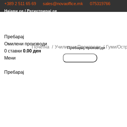
+389 2 511 65 69
sales@novaoffice.mk
075319766
Најави се / Регистрирај се
Пребарај
Омилени производи
Почетна
Училишни Производи
Гуми/Ост
0
ставки
0.00
ден
Мени
Пребарување
Пребарај
Кликнете за зголемување