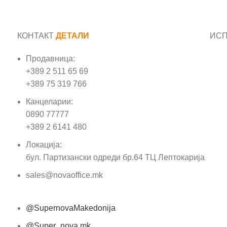
КОНТАКТ
ДЕТАЛИ
ИС
Продавница:
Име
+389 2 511 65 69
+389 75 319 766
Е-м
Канцеларии:
0890 77777
Пор
+389 2 6141 480
Локација:
бул. Партизански одреди бр.64 ТЦ Лептокарија
sales@novaoffice.mk
@SupernovaMakedonija
@Super_nova.mk