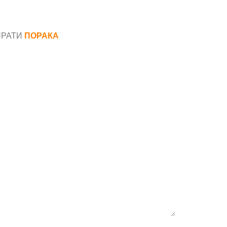
ПРАТИ
ПОРАКА
*
аил*
ака*