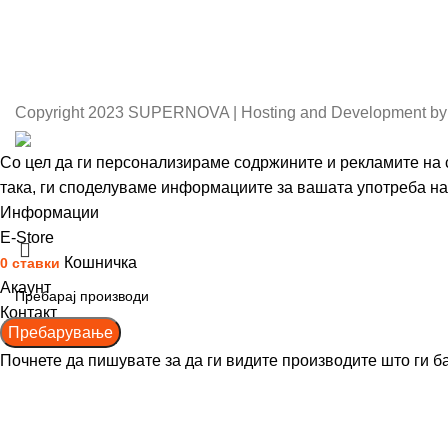
Copyright
2023 SUPERNOVA | Hosting and Development by
Со цел да ги персонализираме содржините и рекламите на с
така, ги споделуваме информациите за вашата употреба на 
Информации
Се согласувам
Е-Store
Кошничка
0
ставки
Акаунт
Контакт
Пребарување
Почнете да пишувате за да ги видите производите што ги б