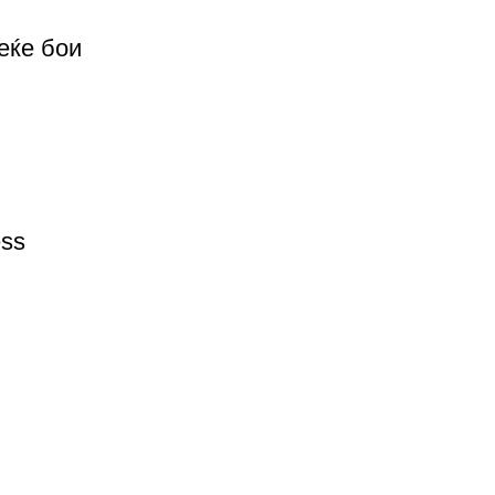
еќе бои
ess