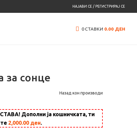
НАЈАВИ СЕ / РЕГИСТРИРАЈ СЕ
0
СТАВКИ
0.00
ДЕН
а за сонце
Назад кон производи
АВА! Дополни ја кошничката, ти
ште
2,000.00
ден
.