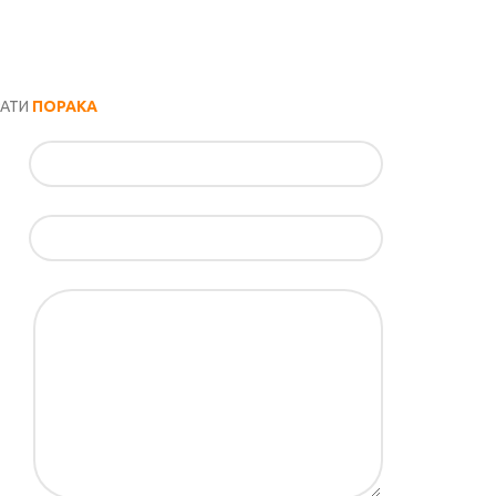
РАТИ
ПОРАКА
ил*
ка*