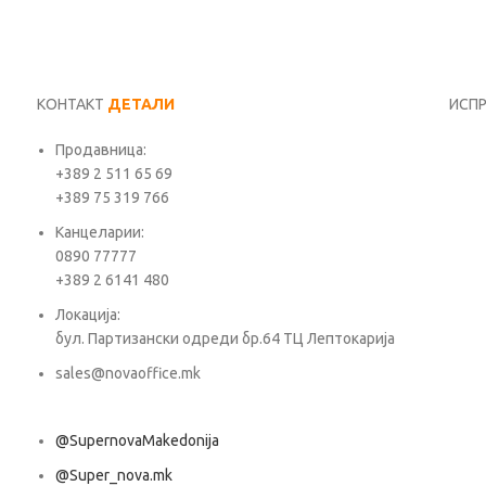
КОНТАКТ
ДЕТАЛИ
ИСП
Продавница:
Име*
+389 2 511 65 69
+389 75 319 766
Е-ма
Канцеларии:
0890 77777
+389 2 6141 480
Пора
Локација:
бул. Партизански одреди бр.64 ТЦ Лептокарија
sales@novaoffice.mk
@SupernovaMakedonija
@Super_nova.mk