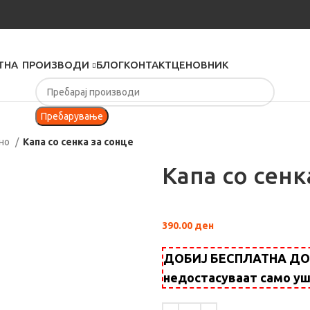
ТНА
ПРОИЗВОДИ
БЛОГ
КОНТАКТ
ЦЕНОВНИК
Пребарување
зно
Капа со сенка за сонце
Капа со сенк
390.00
ден
ДОБИЈ БЕСПЛАТНА ДОСТ
недостасуваат само у