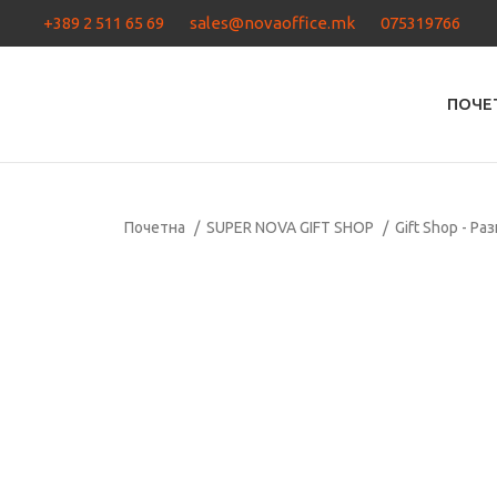
+389 2 511 65 69
sales@novaoffice.mk
075319766
ПОЧЕ
Почетна
SUPER NOVA GIFT SHOP
Gift Shop - Ра
Кликнете за зголемување