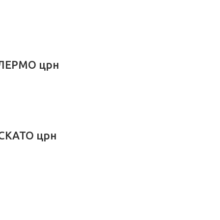
АЛЕРМО црн
ОСКАТО црн