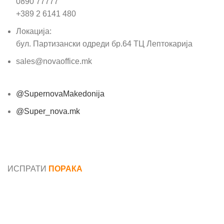
0890 77777
+389 2 6141 480
Локација:
бул. Партизански одреди бр.64 ТЦ Лептокарија
sales@novaoffice.mk
@SupernovaMakedonija
@Super_nova.mk
Општи услови и политика за заштита на лични
податоци
ИСПРАТИ
ПОРАКА
Име*