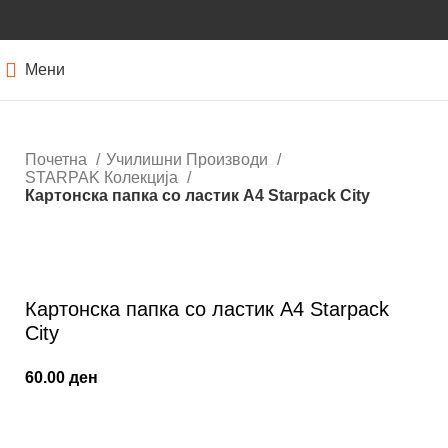
Мени
Почетна
Училишни Производи
STARPAK Колекција
Картонска папка со ластик A4 Starpack City
Кликнете за зголемување
Картонска папка со ластик A4 Starpack
City
60.00
ден