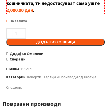
кошничката, ти недостасуваат само уште
2,000.00
ден
.
На залиха
ДОДАЈ ВО КОШНИЦА
Додај во Омилени
Спореди
ШИФРА:
B5VT1
Категории:
Коверти
,
Хартија и Производи од Хартија
Сподели:
Поврзани производи