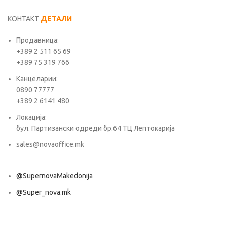
КОНТАКТ
ДЕТАЛИ
Продавница:
+389 2 511 65 69
+389 75 319 766
Канцеларии:
0890 77777
+389 2 6141 480
Локација:
бул. Партизански одреди бр.64 ТЦ Лептокарија
sales@novaoffice.mk
@SupernovaMakedonija
@Super_nova.mk
Општи услови и политика за заштита на лични податоци