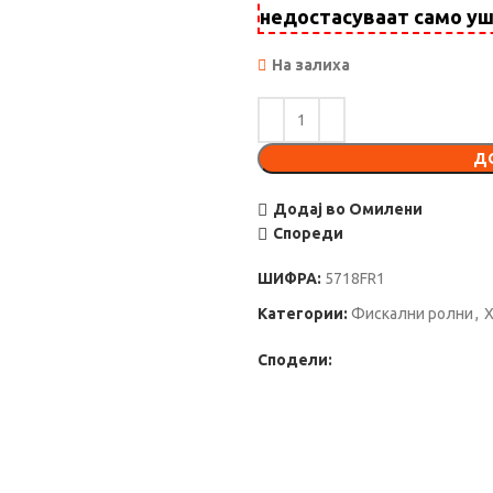
недостасуваат само у
На залиха
Д
Додај во Омилени
Спореди
ШИФРА:
5718FR1
Категории:
Фискални ролни
,
Х
Сподели: