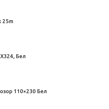
x 25m
X324, Бел
розор 110×230 Бел