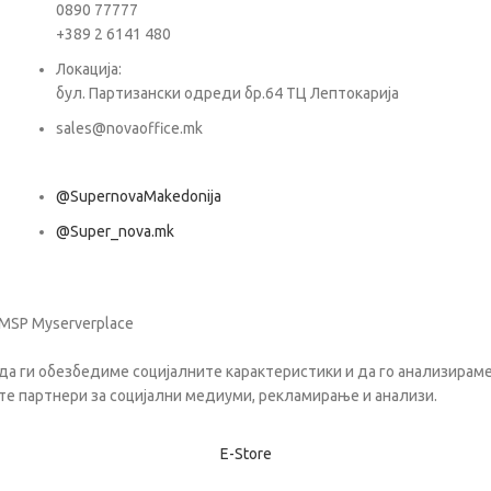
0890 77777
+389 2 6141 480
Пора
Локација:
бул. Партизански одреди бр.64 ТЦ Лептокарија
sales@novaoffice.mk
@SupernovaMakedonija
@Super_nova.mk
Општи услови и политика за заштита на лични податоци
 MSP Myserverplace
да ги обезбедиме социјалните карактеристики и да го анализираме 
те партнери за социјални медиуми, рекламирање и анализи.
Е-Store