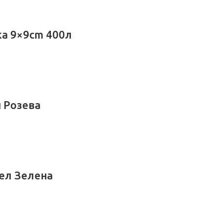
ка 9×9сm 400л
 Розева
ел Зелена