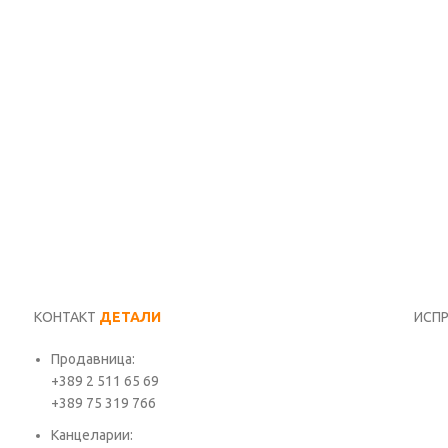
КОНТАКТ
ДЕТАЛИ
ИСП
Продавница:
Име*
+389 2 511 65 69
+389 75 319 766
Е-ма
Канцеларии: