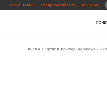
+389 2 511 65 69
sales@novaoffice.mk
075319766
ПОЧЕ
Почетна
Хартија и Производи од Хартија
Фис
Кликнете за зголемување