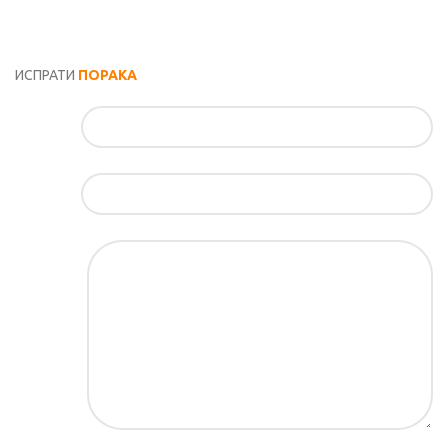
Општи услови и политика за заштита на лични податоци
ИСПРАТИ
ПОРАКА
Име*
Е-маил*
Порака*