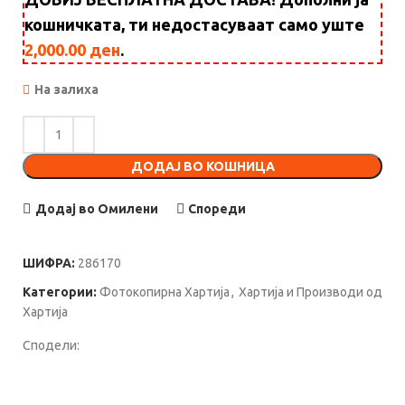
кошничката, ти недостасуваат само уште
2,000.00
ден
.
На залиха
ДОДАЈ ВО КОШНИЦА
Додај во Омилени
Спореди
ШИФРА:
286170
Категории:
Фотокопирна Хартија
,
Хартија и Производи од
Хартија
Сподели: