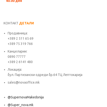
40.00
ден
КОНТАКТ
ДЕТАЛИ
Продавница:
+389 2 511 65 69
+389 75 319 766
Канцеларии:
0890 77777
+389 2 6141 480
Локација:
бул. Партизански одреди бр.64 ТЦ Лептокарија
sales@novaoffice.mk
@SupernovaMakedonija
@Super_nova.mk