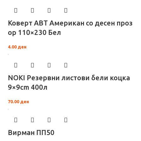
Коверт АВТ Американ со десен проз
ор 110×230 Бел
4.00
ден
NOKI Резервни листови бели коцка
9×9сm 400л
70.00
ден
Вирман ПП50