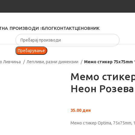
ТНА
ПРОИЗВОДИ
БЛОГ
КОНТАКТ
ЦЕНОВНИК
Пребарување
о Ливчиња
Лепливи, разни димензии
Мемо стикер 75x75mm 1
Мемо стикер
Неон Розева
35.00
ден
Мемо стикер Optima, 75x75mm, 