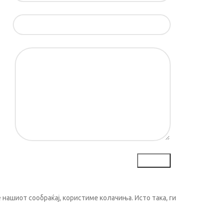
ил*
ка*
нашиот сообраќај, користиме колачиња. Исто така, ги