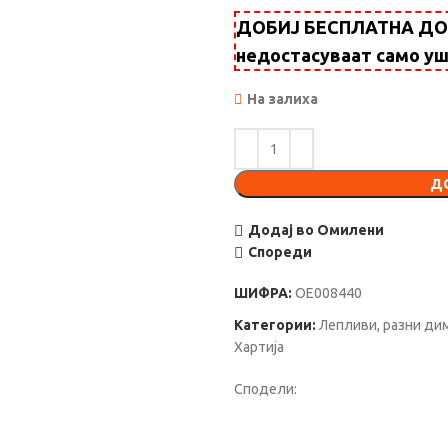
ДОБИЈ БЕСПЛАТНА ДОСТ
недостасуваат само у
На залиха
Д
Додај во Омилени
Спореди
ШИФРА:
OE008440
Категории:
Лепливи, разни ди
Хартија
Сподели: