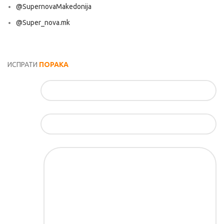
@SupernovaMakedonija
@Super_nova.mk
Општи услови и политика за заштита на лични податоци
ИСПРАТИ
ПОРАКА
Име*
Е-маил*
Порака*