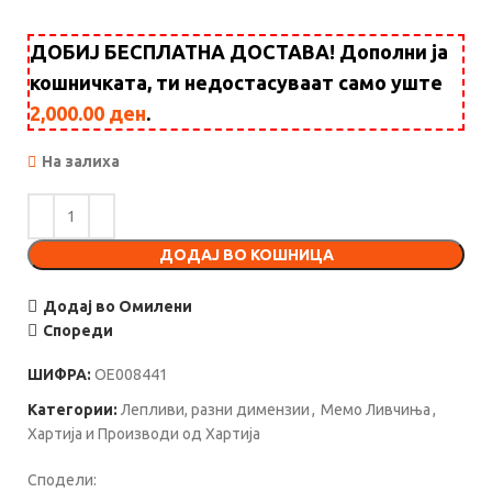
ДОБИЈ БЕСПЛАТНА ДОСТАВА! Дополни ја
кошничката, ти недостасуваат само уште
2,000.00
ден
.
На залиха
ДОДАЈ ВО КОШНИЦА
Додај во Омилени
Спореди
ШИФРА:
OE008441
Категории:
Лепливи, разни димензии
,
Мемо Ливчиња
,
Хартија и Производи од Хартија
Сподели: