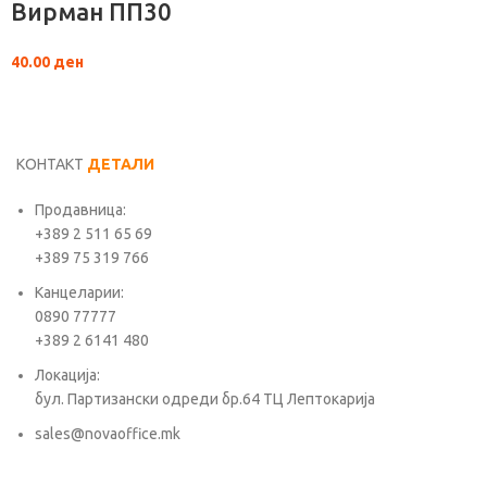
Вирман ПП30
40.00
ден
КОНТАКТ
ДЕТАЛИ
Продавница:
+389 2 511 65 69
+389 75 319 766
Канцеларии:
0890 77777
+389 2 6141 480
Локација:
бул. Партизански одреди бр.64 ТЦ Лептокарија
sales@novaoffice.mk