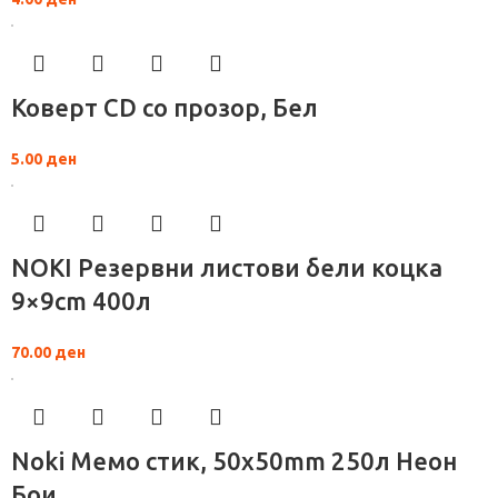
Коверт CD со прозор, Бел
5.00
ден
NOKI Резервни листови бели коцка
9×9сm 400л
70.00
ден
Noki Мемо стик, 50x50mm 250л Неон
Бои