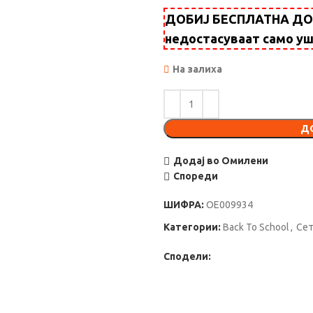
ДОБИЈ БЕСПЛАТНА ДОСТ
недостасуваат само у
На залиха
Д
Додај во Омилени
Спореди
ШИФРА:
ОЕ009934
Категории:
Back To School
,
Сет
Сподели: