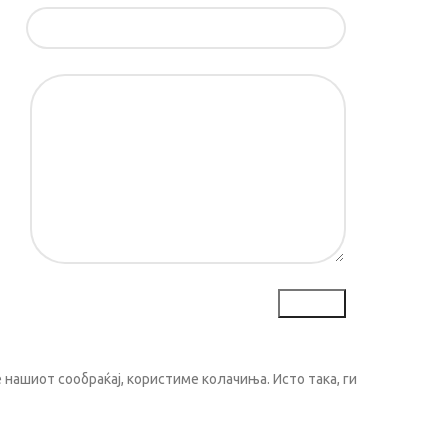
ил*
ка*
нашиот сообраќај, користиме колачиња. Исто така, ги