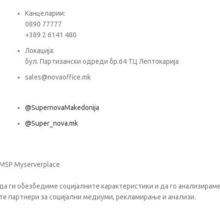
Е-ма
Канцеларии:
0890 77777
+389 2 6141 480
Пора
Локација:
бул. Партизански одреди бр.64 ТЦ Лептокарија
sales@novaoffice.mk
@SupernovaMakedonija
@Super_nova.mk
Општи услови и политика за заштита на лични податоци
 MSP Myserverplace
да ги обезбедиме социјалните карактеристики и да го анализираме 
те партнери за социјални медиуми, рекламирање и анализи.