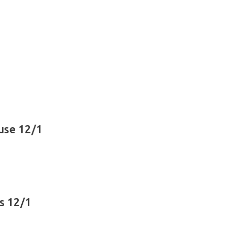
i
use 12/1
s 12/1