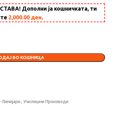
АВА! Дополни ја кошничката, ти
ште
2,000.00
ден
.
ОДАЈ ВО КОШНИЦА
-Линијари
,
Училишни Производи