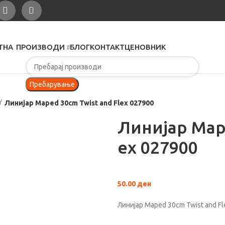
ТНА
ПРОИЗВОДИ
БЛОГ
КОНТАКТ
ЦЕНОВНИК
Пребарување
Линијар Maped 30cm Twist and Flex 027900
Линијар Mape
ex 027900
50.00
ден
Линијар Maped 30cm Twist and F