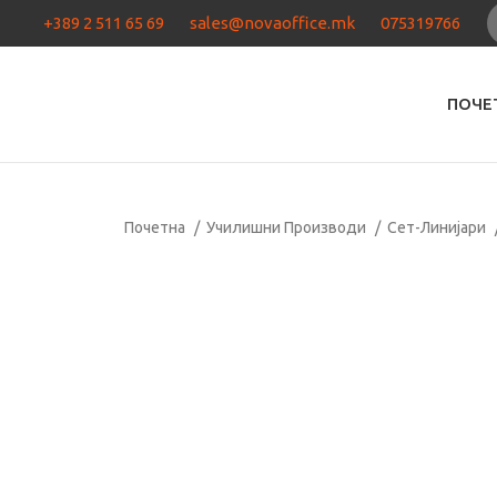
+389 2 511 65 69
sales@novaoffice.mk
075319766
ПОЧЕ
Почетна
Училишни Производи
Сет-Линијари
Кликнете за зголемување