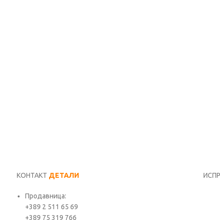
КОНТАКТ
ДЕТАЛИ
ИСП
Продавница:
Име*
+389 2 511 65 69
+389 75 319 766