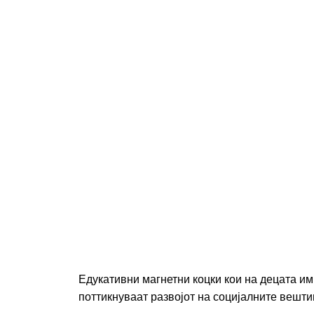
Едукативни магнетни коцки кои на децата им
поттикнуваат развојот на социјалните вешти