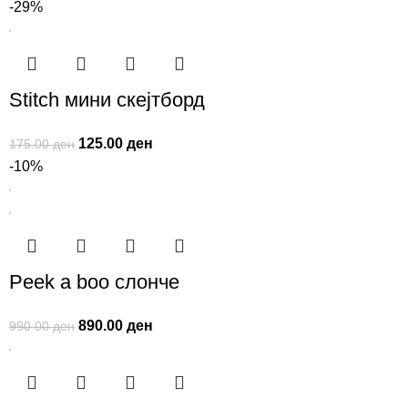
-29%
Stitch мини скејтборд
125.00
ден
175.00
ден
-10%
Peek a boo слонче
890.00
ден
990.00
ден