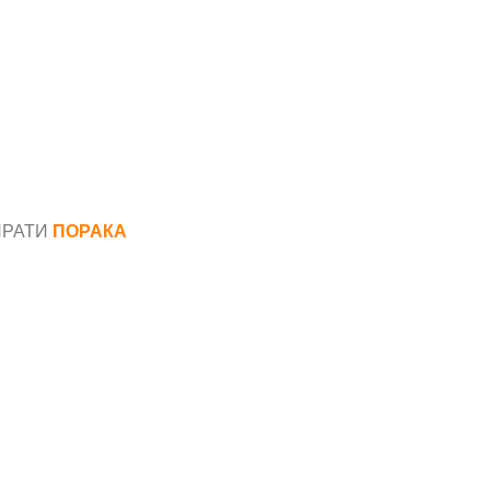
ПРАТИ
ПОРАКА
*
аил*
ака*