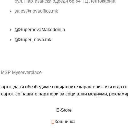
бул. Партизански одреди бр.64 ТЦ Лептокарија
sales@novaoffice.mk
@SupernovaMakedonija
@Super_nova.mk
Општи услови и политика за заштита на лични
податоци
 MSP Myserverplace
ајтот, да ги обезбедиме социјалните карактеристики и да 
сајтот, со нашите партнери за социјални медиуми, реклами
Е-Store
0
Кошничка