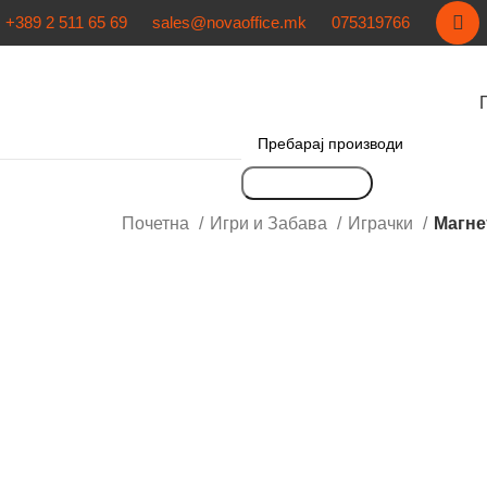
+389 2 511 65 69
sales@novaoffice.mk
075319766
Пребарување
Почетна
Игри и Забава
Играчки
Магне
Кликнете за зголемување