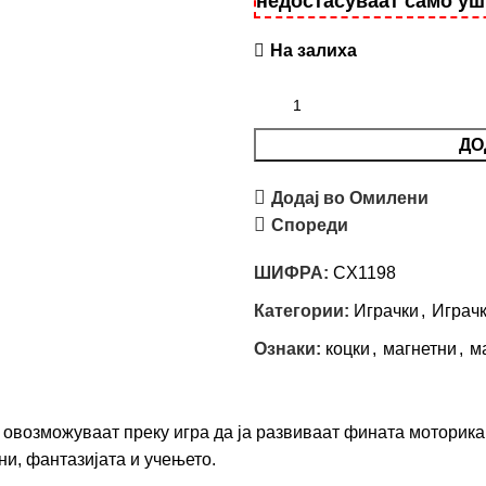
недостасуваат само у
На залиха
ДО
Додај во Омилени
Спореди
ШИФРА:
CX1198
Категории:
Играчки
,
Играч
Ознаки:
коцки
,
магнетни
,
м
 овозможуваат преку игра да ја развиваат фината моторика,
ни, фантазијата и учењето.