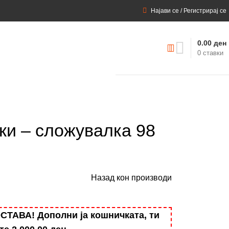
Најави се / Регистрирај се
0.00
ден
0
ставки
ки – сложувалка 98
Назад кон производи
АВА! Дополни ја кошничката, ти