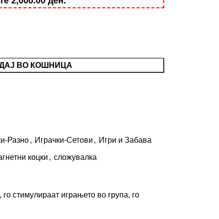
ште
2,000.00
ден
.
ДАЈ ВО КОШНИЦА
ки-Разно
,
Играчки-Сетови
,
Игри и Забава
агнетни коцки
,
сложувалка
 го стимулираат играњето во група, го