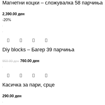
Магнетни коцки – сложувалка 58 парчиња
2,390.00
ден
-20%
Diy blocks – Багер 39 парчиња
760.00
ден
950.00
ден
Касичка за пари, срце
290.00
ден